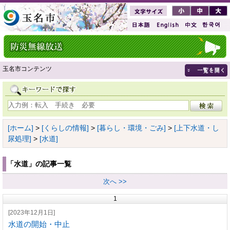
玉名市コンテンツ
[ホーム]
>
[くらしの情報]
>
[暮らし・環境・ごみ]
>
[上下水道・し
尿処理]
>
[水道]
「水道」の記事一覧
次へ >>
1
[2023年12月1日]
水道の開始・中止