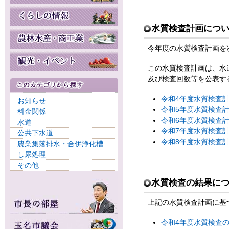
水質検査計画につ
今年度の水質検査計画を
この水質検査計画は、水
及び検査回数等を公表す
令和4年度水質検査計画(
お知らせ
令和5年度水質検査計画(
料金関係
令和6年度水質検査計画(
水道
令和7年度水質検査計画(
公共下水道
令和8年度水質検査計画(
農業集落排水・合併浄化槽
し尿処理
その他
水質検査の結果に
上記の水質検査計画に基
令和4年度水質検査の結果