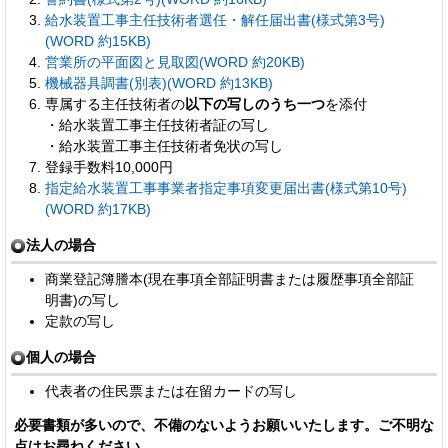
給水装置工事主任技術者選任・解任届出書(様式第3号)
(WORD 約15KB)
営業所の平面図と見取図(WORD 約20KB)
機械器具調書(別表)(WORD 約13KB)
専属する主任技術者の
以下の写しのうち一つ
を添付
・給水装置工事主任技術者証の写し
・給水装置工事主任技術者免状の写し
登録手数料10,000円
指定給水装置工事事業者指定事項変更届出書(様式第10号)
(WORD 約17KB)
法人の場合
商業登記簿謄本(現在事項全部証明書または履歴事項全部証
明書)の写し
定款の写し
個人の場合
代表者の住民票または在留カードの写し
必要書類が多いので、不備のないようお願いいたします。ご不明な
点はお尋ねください。