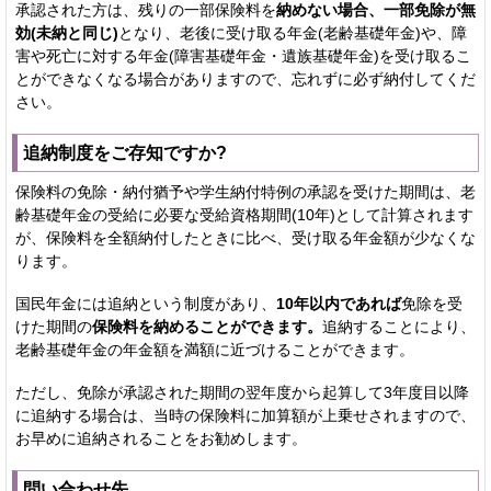
承認された方は、残りの一部保険料を
納めない場合、一部免除が無
効(未納と同じ)
となり、老後に受け取る年金(老齢基礎年金)や、障
害や死亡に対する年金(障害基礎年金・遺族基礎年金)を受け取るこ
とができなくなる場合がありますので、忘れずに必ず納付してくだ
さい。
追納制度をご存知ですか?
保険料の免除・納付猶予や学生納付特例の承認を受けた期間は、老
齢基礎年金の受給に必要な受給資格期間(10年)として計算されます
が、保険料を全額納付したときに比べ、受け取る年金額が少なくな
ります。
国民年金には追納という制度があり、
10年以内であれば
免除を受
けた期間の
保険料を納めることができます。
追納することにより、
老齢基礎年金の年金額を満額に近づけることができます。
ただし、免除が承認された期間の翌年度から起算して3年度目以降
に追納する場合は、当時の保険料に加算額が上乗せされますので、
お早めに追納されることをお勧めします。
問い合わせ先