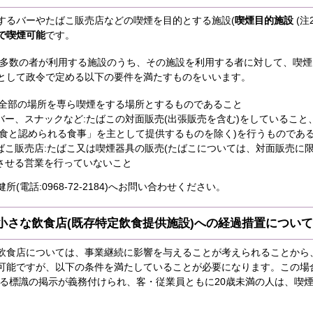
するバーやたばこ販売店などの喫煙を目的とする施設(
喫煙目的施設
(注
で喫煙可能
です。
多数の者が利用する施設のうち、その施設を利用する者に対して、喫煙
として政令で定める以下の要件を満たすものをいいます。
の全部の場所を専ら喫煙をする場所とするものであること
バー、スナックなど:たばこの対面販売(出張販売を含む)をしていること
主食と認められる食事」を主として提供するものを除く)を行うものであ
ばこ販売店:たばこ又は喫煙器具の販売(たばこについては、対面販売に限
させる営業を行っていないこと
(電話:0968‐72‐2184)へお問い合わせください。
小さな飲食店(既存特定飲食提供施設)への経過措置について
飲食店については、事業継続に影響を与えることが考えられることから
可能ですが、以下の条件を満たしていることが必要になります。この場
分かる標識の掲示が義務付けられ、客・従業員ともに20歳未満の人は、喫