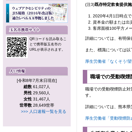
(注3)
既存特定飲食提供施
2020年4月1日時
資本金の額または出資
客席面積100平方メ
詳細については、有明保健所
QRコードを読み取るこ
とで携帯版玉名市の
URLが表示されます。
また、標識については以
厚生労働省「なくそう!望
職場での受動喫煙
[令和8年7月末日現在]
総数
61,027人
職場での受動喫煙防止対
男性
29,560人
す。
女性
31,467人
世帯数
28,649世帯
詳細については、熊本県労働
>>> 人口速報一覧を見る
厚生労働省「受動喫煙防止