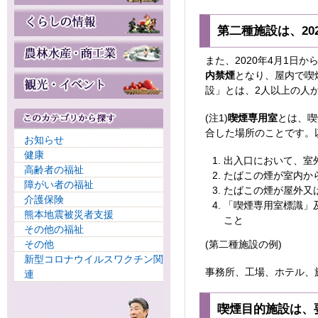
第二種施設は、20
また、2020年4月1日
内禁煙
となり、屋内で喫
設」とは、2人以上の人
(注1)
喫煙専用室
とは、喫
合した場所のことです。
お知らせ
健康
出入口において、室
高齢者の福祉
たばこの煙が室内か
障がい者の福祉
たばこの煙が屋外又
介護保険
「喫煙専用室標識」
熊本地震被災者支援
こと
その他の福祉
その他
(第二種施設の例)
新型コロナウイルスワクチン関
事務所、工場、ホテル、
連
喫煙目的施設は、