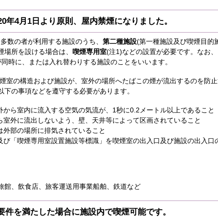
20年4月1日より原則、屋内禁煙になりました。
から多数の者が利用する施設のうち、
第二種施設
(第一種施設及び喫煙目的
煙場所を設ける場合は、
喫煙専用室
(注1)などの設置が必要です。なお
が同時に、または入れ替わりする施設のことをいいます。
煙室の構造および施設が、室外の場所へたばこの煙が流出するのを防止
以下の事項などを遵守する必要があります。
外から室内に流入する空気の気流が、1秒に0.2メートル以上であること
ら室外に流出しないよう、壁、天井等によって区画されていること
は外部の場所に排気されていること
及び「喫煙専用室設置施設等標識」を喫煙室の出入口及び施設の出入口
旅館、飲食店、旅客運送用事業船舶、鉄道など
要件を満たした場合に施設内で喫煙可能です。