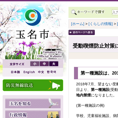
[ホーム]
>
[くらしの情報]
>
受動喫煙防止対策
第一種施設は、20
2018年7月、望まない
日より、
第一種施設
(受
地内禁煙
になりました。
(第一種施設の例)
学校、児童福祉施設、病