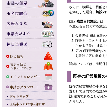
さらに、喫煙を主目的と
を満たした場合、
施設内
(注2)
喫煙目的施設
とは、
を主たる目的とする施設
公衆喫煙場所:施設
喫煙を主目的とする
させる営業(「通常
店内で喫煙可能なた
を設けて客に飲食を
詳細については、有明保健所
既存の経営規模の
既存の経営規模の小さな
置として店内での喫煙が
設
(注3)であることが
きません。