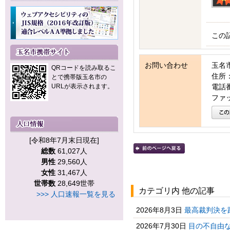
この
お問い合わせ
玉名
QRコードを読み取るこ
住所：
とで携帯版玉名市の
URLが表示されます。
電話番号
ファッ
[令和8年7月末日現在]
総数
61,027人
男性
29,560人
女性
31,467人
世帯数
28,649世帯
カテゴリ内 他の記事
>>> 人口速報一覧を見る
2026年8月3日
最高裁判決を
2026年7月30日
目の不自由