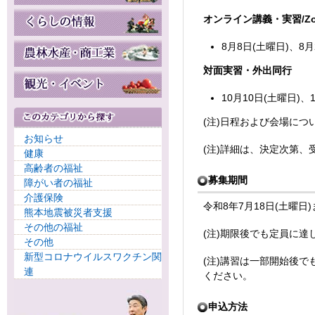
オンライン講義・実習/Zo
8月8日(土曜日)、8月
対面実習・外出同行
10月10日(土曜日)
(注)日程および会場に
お知らせ
(注)詳細は、決定次第、
健康
高齢者の福祉
募集期間
障がい者の福祉
介護保険
令和8年7月18日(土曜日
熊本地震被災者支援
その他の福祉
(注)期限後でも定員に
その他
新型コロナウイルスワクチン関
(注)講習は一部開始後
連
ください。
申込方法