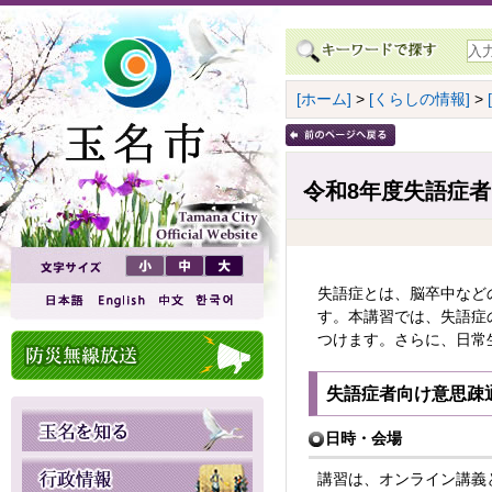
[ホーム]
>
[くらしの情報]
>
令和8年度失語症
失語症とは、脳卒中など
す。本講習では、失語症
つけます。さらに、日常
失語症者向け意思疎
日時・会場
講習は、オンライン講義