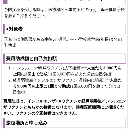
予防接種を受ける時は、医療機関へ事前予約のうえ、母子健康手帳
を必ずご持参ください。
●対象者
玉名市に住民票がある生後6か月児から小学校就学前(年長)までの
乳幼児
費用助成額と自己負担額
インフルエンザHAワクチン(皮下接種):
一人当たり3,000円を
上限に2回まで助成
( 1回3,000円を超えた分は自己負担)
経鼻弱毒生インフルエンザワクチン(鼻腔内に噴霧):
一人当た
り5,000円を上限に1回まで助成
(1回5,000円を超えた分は自
己負担)
費用助成は、インフルエンザHAワクチンか経鼻弱毒生インフルエン
ザワクチンどちらかの接種になります。接種医療機関にご相談くだ
さい。ワクチンの交互接種はできません。
接種場所と申し込み