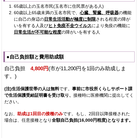
65歳以上の玉名市民(玉名市に住民票がある人)
60歳以上65歳未満の玉名市民で、
心臓、腎臓、呼吸器
の機能
に自己の身辺の
日常生活活動が極度に制限
される程度の障が
いを有する人及び
ヒト免疫不全ウイルス
により免疫の機能に
日常生活が不可能な程度
の障がいを有する人
●自己負担額と費用助成額
自己負担
4,800円
(市が11,200円を1回のみ助成しま
す。)
(注)生活保護世帯の人は無料
です。
事前に市役所くらしサポート課
で生活保護受給証明書を受け取り、
接種時に医療機関に提出してく
ださい。
なお、
助成は1回目の接種のみ
です
。もし、2回目以降接種された
場合は、任意接種となり
全額自己負担(16,000円程度)となります。