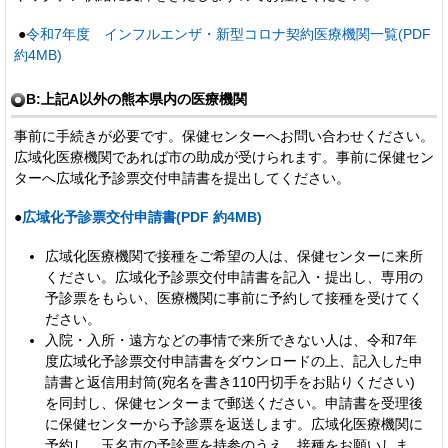
●
令和7年度 インフルエンザ・新型コロナ契約医療機関一覧(PDF
約4MB)
B:上記A以外の熊本県内の医療機関
事前に手続きが必要です。保健センターへお問い合わせください。
広域化医療機関であれば市の助成が受けられます。事前に保健セン
ターへ広域化予診票交付申請書を提出してください。
●
広域化予診票交付申請書(PDF 約4MB)
広域化医療機関で接種をご希望の人は、保健センターに来所
ください。広域化予診票交付申請書を記入・提出し、専用の
予診票をもらい、医療機関に事前に予約して接種を受けてく
ださい。
入院・入所・遠方などの事情で来所できない人は、令和7年
度広域化予診票交付申請書をダウンロードの上、記入した申
請書と返信用封筒(宛名を書き110円切手をお貼りください)
を同封し、保健センターまで郵送ください。申請書を受理後
に保健センターから予診票を返送します。広域化医療機関に
予約し、玉名市の予診票を持参のうえ、接種をお願いしま