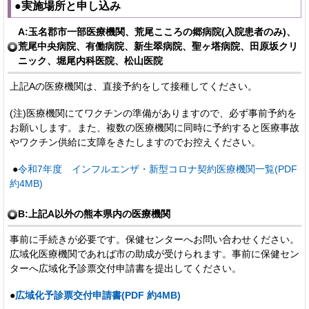
●実施場所と申し込み
A:
玉名郡市一部医療機関、荒尾こころの郷病院(入院患者のみ)、
荒尾中央病院、有働病院、新生翠病院、聖ヶ塔病院、田原坂クリ
ニック、堀尾内科医院、松山医院
上記Aの医療機関は、直接予約をして接種してください。
(注)医療機関にてワクチンの準備がありますので、必ず事前予約を
お願いします。また、複数の医療機関に同時に予約すると医療事故
やワクチン供給に支障をきたしますのでお控えください。
●
令和7年度 インフルエンザ・新型コロナ契約医療機関一覧(PDF
約4MB)
B:上記A以外の熊本県内の医療機関
事前に手続きが必要です。保健センターへお問い合わせください。
広域化医療機関であれば市の助成が受けられます。事前に保健セン
ターへ広域化予診票交付申請書を提出してください。
●
広域化予診票交付申請書(PDF 約4MB)