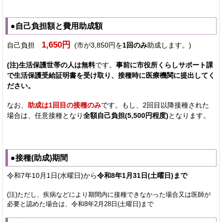
●自己負担額と費用助成額
1,650円
自己負担
(市が3,850円を
1回のみ
助成します。)
(注)生活保護世帯の人は無料
です。
事前に市役所くらしサポート課
で生活保護受給証明書を受け取り、接種時に医療機関に提出してく
ださい。
なお、
助成は1回目の接種のみ
です
。もし、2回目以降接種された
場合は、任意接種となり
全額自己負担(5,500円程度)
となります。
●接種(助成)期間
令和7年10月1日(水曜日)から
令和8年1月31日(土曜日)まで
(注)ただし、疾病などにより期間内に接種できなかった場合又は医師が
必要と認めた場合は、令和8年2月28日(土曜日)まで