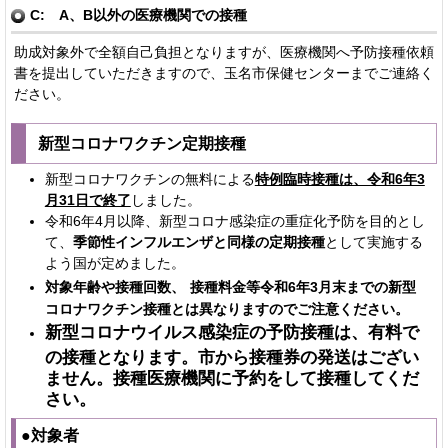
C: A、B以外の医療機関での接種
助成対象外で全額自己負担となりますが、医療機関へ予防接種依頼
書を提出していただきますので、玉名市保健センターまでご連絡く
ださい。
新型コロナワクチン定期接種
新型コロナワクチンの無料による
特例臨時接種は、令和6年3
月31日で終了
しました。
令和6年4月以降、新型コロナ感染症の重症化予防を目的とし
て、
季節性インフルエンザと同様の定期接種
として実施する
よう国が定めました。
対象年齢や接種回数、
接種料金等令和6年3月末までの新型
コロナワクチン接種とは異なりますのでご注意ください。
新型コロナウイルス感染症の予防接種は、有料で
の接種となります。市から接種券の発送はござい
ません。接種医療機関に予約をして接種してくだ
さい。
●対象者