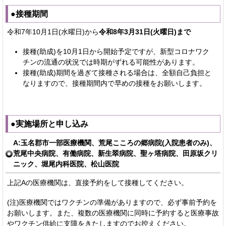
●接種期間
令和7年10月1日(水曜日)から
令和8年3月31日(火曜日)まで
接種(助成)を10月1日から開始予定ですが、新型コロナワク
チンの流通の状況では時期がずれる可能性があります。
接種(助成)期間を過ぎて接種される場合は、全額自己負担と
なりますので、接種期間内で早めの接種をお願いします。
●実施場所と申し込み
A:玉名郡市一部医療機関、荒尾こころの郷病院(入院患者のみ)、
荒尾中央病院、有働病院、新生翠病院、聖ヶ塔病院、田原坂クリ
ニック、堀尾内科医院、松山医院
上記Aの医療機関は、直接予約をして接種してください。
(注)医療機関ではワクチンの準備がありますので、必ず事前予約を
お願いします。また、複数の医療機関に同時に予約すると医療事故
やワクチン供給に支障をきたしますのでお控えください。