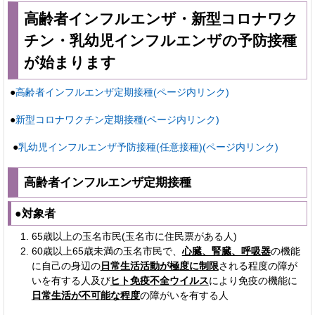
高齢者インフルエンザ・新型コロナワク
チン・乳幼児インフルエンザの予防接種
が始まります
●
高齢者インフルエンザ定期接種(ページ内リンク)
●
新型コロナワクチン定期接種(ページ内リンク)
●
乳幼児インフルエンザ予防接種(任意接種)(ページ内リンク)
高齢者インフルエンザ定期接種
●対象者
65歳以上の玉名市民(玉名市に住民票がある人)
60歳以上65歳未満の玉名市民で、
心臓、腎臓、呼吸器
の機能
に自己の身辺の
日常生活活動が極度に制限
される程度の障が
いを有する人及び
ヒト免疫不全ウイルス
により免疫の機能に
日常生活が不可能な程度
の障がいを有する人