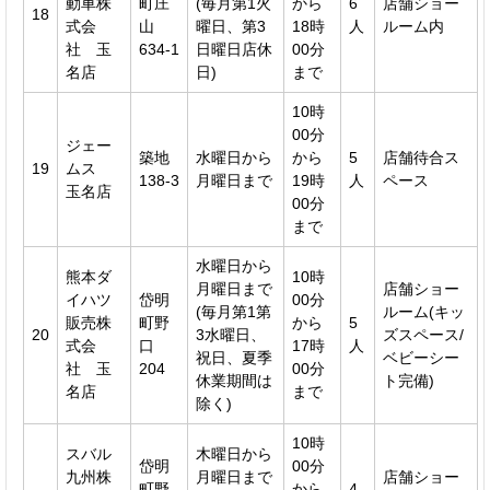
動車株
町庄
(毎月第1火
から
6
店舗ショー
18
式会
山
曜日、第3
18時
人
ルーム内
社 玉
634-1
日曜日店休
00分
名店
日)
まで
10時
00分
ジェー
築地
水曜日から
から
5
店舗待合ス
19
ムス
138-3
月曜日まで
19時
人
ペース
玉名店
00分
まで
水曜日から
熊本ダ
10時
月曜日まで
店舗ショー
イハツ
岱明
00分
(毎月第1第
ルーム(キッ
販売株
町野
から
5
20
3水曜日、
ズスペース/
式会
口
17時
人
祝日、夏季
ベビーシー
社 玉
204
00分
休業期間は
ト完備)
名店
まで
除く)
10時
スバル
木曜日から
岱明
00分
九州株
月曜日まで
店舗ショー
町野
から
4