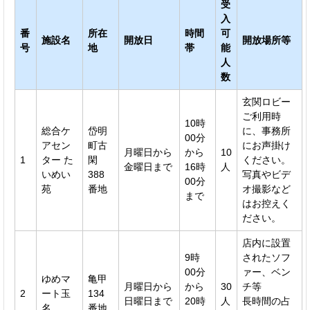
受
入
番
所在
時間
可
施設名
開放日
開放場所等
号
地
帯
能
人
数
玄関ロビー
ご利用時
10時
総合ケ
岱明
に、事務所
00分
アセン
町古
にお声掛け
月曜日から
から
10
1
ター た
閑
ください。
金曜日まで
16時
人
いめい
388
写真やビデ
00分
苑
番地
オ撮影など
まで
はお控えく
ださい。
店内に設置
9時
されたソフ
00分
ァー、ベン
ゆめマ
亀甲
月曜日から
から
30
チ等
2
ート玉
134
日曜日まで
20時
人
長時間の占
名
番地