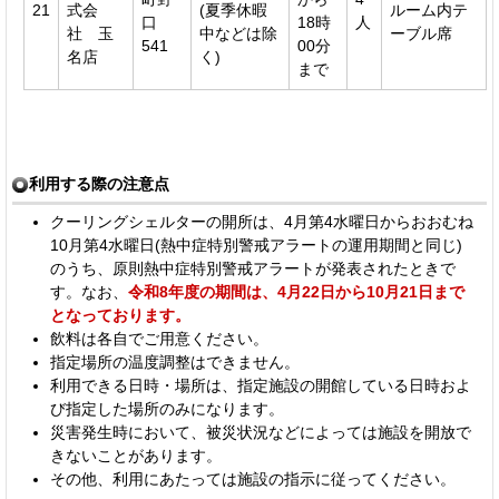
21
式会
(夏季休暇
ルーム内テ
口
18時
人
社 玉
中などは除
ーブル席
541
00分
名店
く)
まで
利用する際の注意点
クーリングシェルターの開所は、4月第4水曜日からおおむね
10月第4水曜日(熱中症特別警戒アラートの運用期間と同じ)
のうち、原則熱中症特別警戒アラートが発表されたときで
す。なお、
令和8年度の期間は、4月22日から10月21日まで
となっております。
飲料は各自でご用意ください。
指定場所の温度調整はできません。
利用できる日時・場所は、指定施設の開館している日時およ
び指定した場所のみになります。
災害発生時において、被災状況などによっては施設を開放で
きないことがあります。
その他、利用にあたっては施設の指示に従ってください。