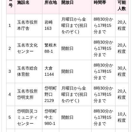
施設名
所在地
開放日
時間帯
可能
号
人数
月曜日から金
8時30分か
玉名市役所
岩崎
20人
1
曜日まで(祝日
ら17時15
本庁舎
163
程度
をのぞく)
分まで
8時30分か
玉名市文化
繁根木
20人
2
開館日
ら17時15
センター
88-1
程度
分まで
8時30分か
玉名市総合
大倉
30人
3
開館日
ら17時15
体育館
1144
程度
分まで
岱明町
月曜日から金
8時30分か
玉名市役所
20人
4
野口
曜日まで(祝日
ら17時15
岱明支所
程度
2129
をのぞく)
分まで
岱明防災コ
岱明町
8時30分か
10人
5
ミュニティ
中土
開館日
ら17時15
程度
センター
980-1
分まで