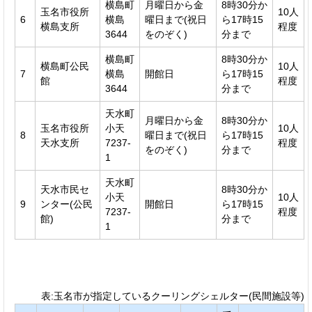
横島町
月曜日から金
8時30分か
玉名市役所
10人
6
横島
曜日まで(祝日
ら17時15
横島支所
程度
3644
をのぞく)
分まで
横島町
8時30分か
横島町公民
10人
7
横島
開館日
ら17時15
館
程度
3644
分まで
天水町
月曜日から金
8時30分か
玉名市役所
小天
10人
8
曜日まで(祝日
ら17時15
天水支所
7237-
程度
をのぞく)
分まで
1
天水町
天水市民セ
8時30分か
小天
10人
9
ンター(公民
開館日
ら17時15
7237-
程度
館)
分まで
1
表:玉名市が指定しているクーリングシェルター(民間施設等)