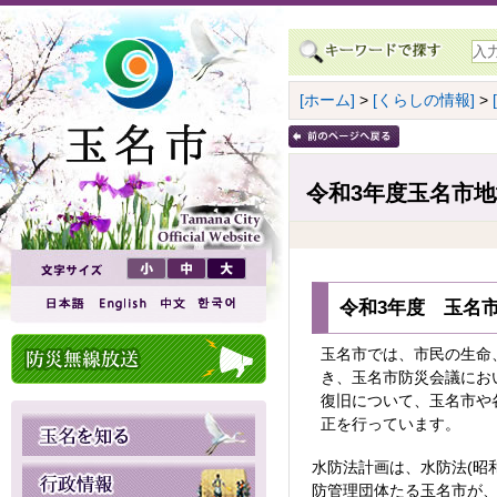
[ホーム]
>
[くらしの情報]
>
令和3年度玉名市地
令和3年度 玉名市
玉名市では、市民の生命、
き、玉名市防災会議にお
復旧について、玉名市や
正を行っています。
水防法計画は、水防法(昭
防管理団体たる玉名市が、