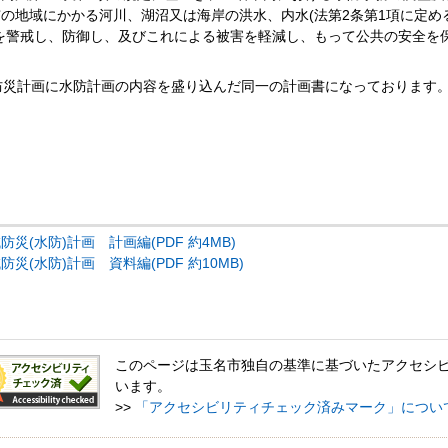
の地域にかかる河川、湖沼又は海岸の洪水、内水(法第2条第1項に定め
を警戒し、防御し、及びこれによる被害を軽減し、もって公共の安全を
防災計画に水防計画の内容を盛り込んだ同一の計画書になっております
災(水防)計画 計画編(PDF 約4MB)
災(水防)計画 資料編(PDF 約10MB)
このページは玉名市独自の基準に基づいたアクセシ
います。
>>
「アクセシビリティチェック済みマーク」につい