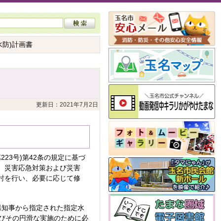
水防)計画書
更新日：2021年7月2日
23号)第42条の規定に基づ
、災害応急対策および災害
討を行い、必要に応じて修
本県知事から指定された指定水
及びその円滑な実施のために必