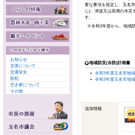
要な事項を規定し、玉名市
じ)、津波又は高潮の水災
す。
※令和3年度から、地域
お知らせ
地域防災(水防)計画書
災害について
交通安全
令和3年度玉名市地域防
防犯
令和3年度玉名市地域防
空き家について
その他
追加情報