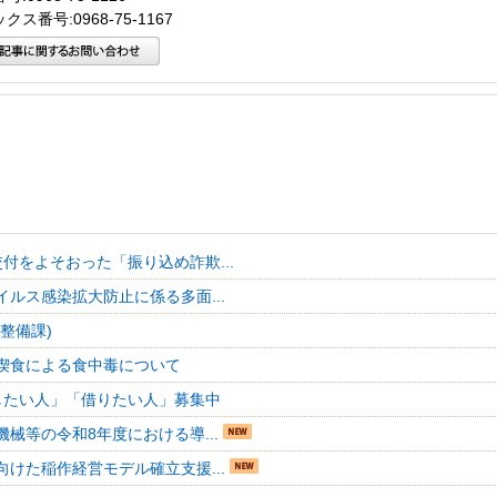
クス番号:0968-75-1167
付をよそおった「振り込め詐欺...
イルス感染拡大防止に係る多面...
地整備課)
喫食による食中毒について
したい人」「借りたい人」募集中
械等の令和8年度における導...
向けた稲作経営モデル確立支援...