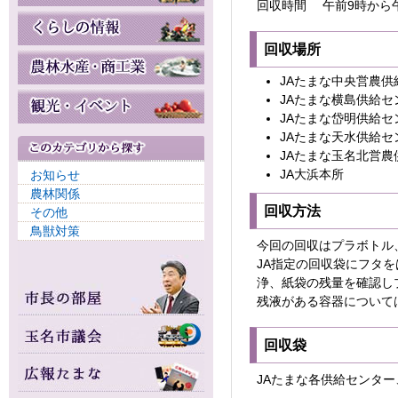
回収時間 午前9時から
回収場所
JAたまな中央営農供
JAたまな横島供給セ
JAたまな岱明供給セ
JAたまな天水供給セ
JAたまな玉名北営農
JA大浜本所
お知らせ
農林関係
回収方法
その他
鳥獣対策
今回の回収はプラボトル、
JA指定の回収袋にフタ
浄、紙袋の残量を確認し
残液がある容器について
回収袋
JAたまな各供給センター