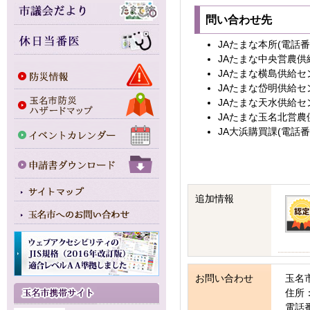
問い合わせ先
JAたまな本所(電話番号:0
JAたまな中央営農供給セ
JAたまな横島供給センタ
JAたまな岱明供給センタ
JAたまな天水供給センタ
JAたまな玉名北営農供給
JA大浜購買課(電話番号:0
追加情報
お問い合わせ
玉名
住所：
電話番号