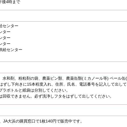
午後4時まで
給センター
ンター
ンター
ンター
供給センター
水和剤、粉粒剤の袋、農薬ビン類、農薬缶類(ミカノール等) ペール缶
をはずし下向きに15本程度入れ、住所、氏名、電話番号を記入して出し
プラボトルと紙袋は分別してください。
は回収できません。必ず洗浄しフタをはずして出してください。
、JA大浜の購買窓口で1枚140円で販売中です。