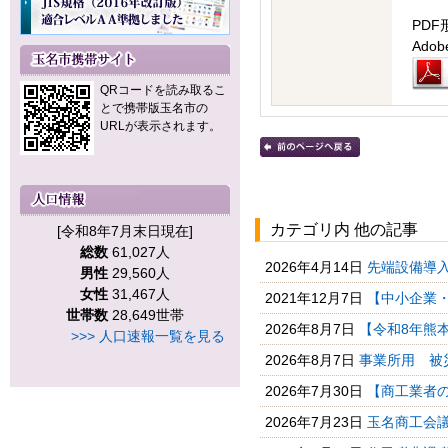
PDF
Ad
QRコードを読み取るこ
とで携帯版玉名市の
URLが表示されます。
カテゴリ内 他の記事
[令和8年7月末日現在]
総数
61,027人
2026年4月14日
先端設備導
男性
29,560人
女性
31,467人
2021年12月7日
【中小企業・
世帯数
28,649世帯
2026年8月7日
【令和8年熊本
>>> 人口速報一覧を見る
2026年8月7日
事業所用 被
2026年7月30日
【商工業者の
2026年7月23日
玉名商工会議