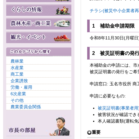
チラシ(被災中小企業者再建支
1 補助金申請期限
令和8年11月30日(月曜日
2 被災証明書の発
農林業
本補助金の申請には、市
水産業
被災証明書の発行をご希
商工業
企業誘致
申請窓口: 玉名市役所 商
労働・雇用
6次産業
申請に必要なもの:
その他
農業委員会関係
被災証明書(事業者用)(
被害状況が確認でき
本人確認書類(運転免
重要