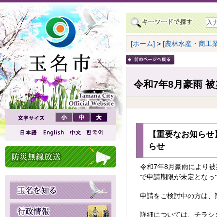
[ホーム]
>
[農林水産・商工業
令和7年8月豪雨 
【重要なお知らせ】
らせ
令和7年8月豪雨により
で申請期限が未定となっ
申請をご検討中の方は、
詳細については、チラシ