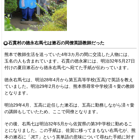
石貫村の徳永右馬七は漱石の同僚英語教師だった
熊本で教師生活を送っていた4年3カ月の間に交流した人物には、
玉名の人も含まれています。石貫の徳永家には、明治32年5月27日
付けの夏目漱石から徳永右馬七へ宛てた手紙が伝わっています。
徳永右馬七は、明治28年4月から第五高等学校(五高)で英語を教え
ていました。明治29年2月からは、熊本県尋常中学校済々黌の教師
となります。
明治29年4月、五高に赴任した漱石は、五高に勤務しながら済々黌
の講師もしていたため、ここで同僚となります。
その後、右馬七は明治32年5月から佐賀県の第3中学校に勤めるこ
とになりました。この手紙は、佐賀に移ってまもない右馬七が、熊
本の漱石に「JET」という英単語の意味について尋ねた手紙に対す