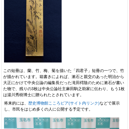
この短冊は、蘭、竹、梅、菊を描いた「四君子」短冊の一つで、竹
が描かれています。箱書きによれば、漱石と親交のあった明治から
大正にかけて中央公論の編集長だった滝田樗陰のために漱石が書い
た物で、残りの3枚は中央公論社主麻田駒之助家に伝わり、もう1枚
は湯川秀樹博士に贈られたとされています。
将来的には、
歴史博物館こころピア(サイト内リンク)
などで展示
し、市民をはじめ多くの人に公開する予定です。