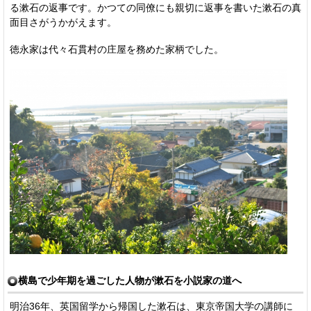
る漱石の返事です。かつての同僚にも親切に返事を書いた漱石の真
面目さがうかがえます。
徳永家は代々石貫村の庄屋を務めた家柄でした。
横島で少年期を過ごした人物が漱石を小説家の道へ
明治36年、英国留学から帰国した漱石は、東京帝国大学の講師に