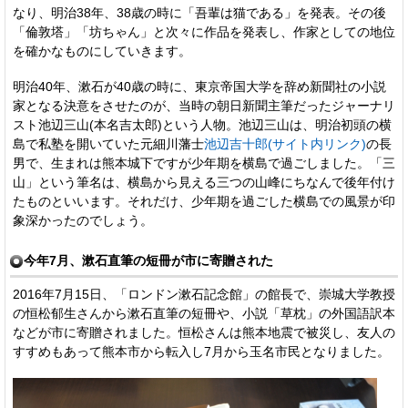
なり、明治38年、38歳の時に「吾輩は猫である」を発表。その後
「倫敦塔」「坊ちゃん」と次々に作品を発表し、作家としての地位
を確かなものにしていきます。
明治40年、漱石が40歳の時に、東京帝国大学を辞め新聞社の小説
家となる決意をさせたのが、当時の朝日新聞主筆だったジャーナリ
スト池辺三山(本名吉太郎)という人物。池辺三山は、明治初頭の横
島で私塾を開いていた元細川藩士
池辺吉十郎(サイト内リンク)
の長
男で、生まれは熊本城下ですが少年期を横島で過ごしました。「三
山」という筆名は、横島から見える三つの山峰にちなんで後年付け
たものといいます。それだけ、少年期を過ごした横島での風景が印
象深かったのでしょう。
今年7月、漱石直筆の短冊が市に寄贈された
2016年7月15日、「ロンドン漱石記念館」の館長で、崇城大学教授
の恒松郁生さんから漱石直筆の短冊や、小説「草枕」の外国語訳本
などが市に寄贈されました。恒松さんは熊本地震で被災し、友人の
すすめもあって熊本市から転入し7月から玉名市民となりました。