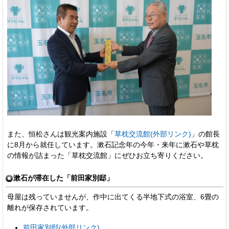
また、恒松さんは観光案内施設「
草枕交流館(外部リンク)
」の館長
に8月から就任しています。漱石記念年の今年・来年に漱石や草枕
の情報が詰まった「草枕交流館」にぜひお立ち寄りください。
漱石が滞在した「前田家別邸」
母屋は残っていませんが、作中に出てくる半地下式の浴室、6畳の
離れが保存されています。
前田家別邸(外部リンク)