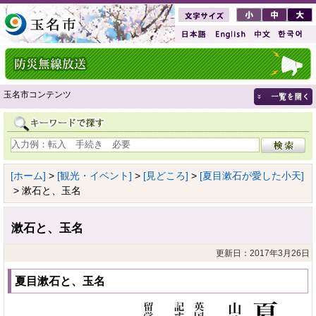
玉名市コンテンツ
[ホーム]
>
[観光・イベント]
>
[見どころ]
>
[夏目漱石が愛した小天]
> 漱石と、玉名
漱石と、玉名
更新日：2017年3月26日
夏目漱石と、玉名