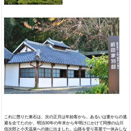
これに懲りた漱石は、次の正月は年始客から、あるいは妻からの逃
避を企てたのか、明治30年の年末から年明けにかけて同僚の山川
信次郎と小天温泉への旅に出ました。山路を登り茶屋で一休みしな