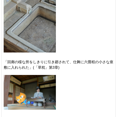
「回廊の様な所をしきりに引き廻されて、仕舞に六畳程の小さな座
敷に入れられた」(「草枕」第3章)