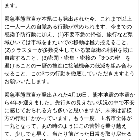
ます。
緊急事態宣言が本県にも発出された今、これまで以上
に一人一人の自覚ある行動が求められます。今までの
感染予防行動に加え、(1)不要不急の帰省、旅行など県
域ひいては市域をまたいでの移動は極力控えること、
(2)クラスターが多数発生している繁華街の利用を厳に
自粛すること、(3)密閉・密集・密接の「3つの密」を
避けることの一層の推進に接触機会の低減を組み合わ
せること、この3つの行動を徹底していただきますよう
お願いいたします。
緊急事態宣言が発出された4月16日、熊本地震の本震か
ら4年を迎えました。先行きの見えない状況の中で不安
に感じておられる方も多いと思いますが、未来は皆様
方の行動にかかっています。もう一度、玉名市全体が
一丸となって、あの時のようにこの苦難を乗り越え
て、少しでも早く、当たり前だった日常を取り戻せる