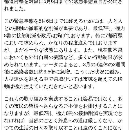
都道府県を対象に5月6日までの緊急事態宣言が発出さ
れました。
この緊急事態を5月6日までに終えるためには、人と人
との接触の徹底的な削減が重要であり、最低7割、極力
8割の接触削減を政府は掲げております。特に7都府県
において求められ、かなりの程度進んではおります
が、まだ不十分な状態にあります。また、現在熊本県
においても外出自粛の要請など、多くの行動制限が求
められています。データによると、3月の3連休の2週間
後に感染者数は約3.5倍に急増。こうした状況に鑑み、
大型連休を迎える中で県域ひいては市域を超えての移
動は極力控えていただきたいと思います。
これらの取り組みを実践することは容易ではなく、多
くの市民の皆様へさらなるご不便をお掛けすることに
なりますが、最低7割、極力8割の接触削減を実現でき
なければ、当然のごとく終息への道は厳しくなり、か
つての生活の日々を取り戻すことは遠のくことになり