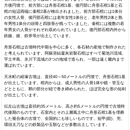
方後円墳で、前方部には舟形石棺1基、後円部に舟形石棺1基と石
棺の短辺両端に壷棺2基が検出されました。前方部石棺には1体分
の女性人骨、後円部石棺には老年女性1体分と、老年男性2体と熟
年男性1体分の頭骨と四肢骨が残っていました。壷棺には複数の若
年男女の人骨がそれぞれ収められていました。後円部石棺内外から
鉄鏃、鎗、鉄斧等が出土しています。
舟形石棺は古墳時代中期を中心に多く、各石材の産地で制作された
と考えられています。阿蘇溶結凝灰岩製石棺はすべて菊池川流域、
宇土半島、氷川下流域の3つの地域で造られ、一部は遠く畿内まで
運ばれています。
天水町の経塚古墳は、直径40～50メートルの円墳で、舟形石棺1基
が出土しています。棺内からは、成人男性の人骨1体や鏡・管玉な
どとともに、鞘の部分が紐で巻き締められた、ほぼ完全な形の短剣
が出土しています。
伝左山古墳は直径約35メートル、高さ約5メートルの円墳で古墳時
代後期のものです。石室内とその上層風土中に舟形石棺1基を埋葬
した複合体の古墳で、全国的にも珍しいものです。短甲(鎧)、兜、
環頭太刀などの鉄製品や玉類などが多数出土しています。