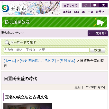
玉名市コンテンツ
[ホーム]
>
[歴史博物館こころピア]
>
[常設展示]
> 日置氏全盛の時
代
日置氏全盛の時代
更新日：2009年3月25日
玉名の成立ちと古墳文化