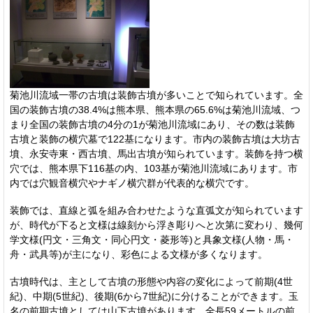
菊池川流域一帯の古墳は装飾古墳が多いことで知られています。全
国の装飾古墳の38.4%は熊本県、熊本県の65.6%は菊池川流域、つ
まり全国の装飾古墳の4分の1が菊池川流域にあり、その数は装飾
古墳と装飾の横穴墓で122基になります。市内の装飾古墳は大坊古
墳、永安寺東・西古墳、馬出古墳が知られています。装飾を持つ横
穴では、熊本県下116基の内、103基が菊池川流域にあります。市
内では穴観音横穴やナギノ横穴群が代表的な横穴です。
装飾では、直線と弧を組み合わせたような直弧文が知られています
が、時代が下ると文様は線刻から浮き彫りへと次第に変わり、幾何
学文様(円文・三角文・同心円文・菱形等)と具象文様(人物・馬・
舟・武具等)が主になり、彩色による文様が多くなります。
古墳時代は、主として古墳の形態や内容の変化によって前期(4世
紀)、中期(5世紀)、後期(6から7世紀)に分けることができます。玉
名の前期古墳としては山下古墳があります。全長59メートルの前