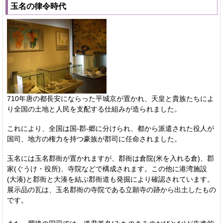
玉名の律令時代
710年唐の都長安にならった平城京が置かれ、天皇と貴族たちによ
り全国の土地と人民を支配する仕組みが造られました。
これにより、全国は国‐郡‐郷に分けられ、都から派遣された役人が
国司、地方の権力を持つ豪族が郡司に任命されました。
玉名には玉名郡衙が置かれますが、郡衙は倉院(米を入れる倉)、郡
家(ぐうけ・役所)、寺院などで構成されます。この他に港湾施設
(大湊)と郡衙と大湊を結ぶ郡衙道も発掘により確認されています。
展示品の瓦は、玉名郡衙の寺院である立願寺の跡から出土したもの
です。