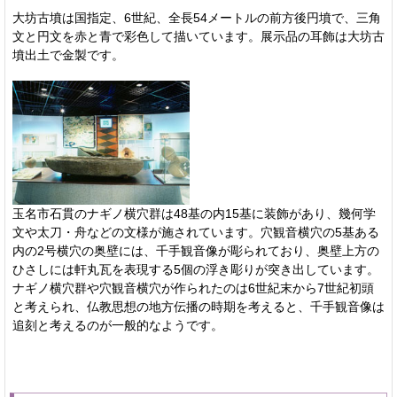
大坊古墳は国指定、6世紀、全長54メートルの前方後円墳で、三角
文と円文を赤と青で彩色して描いています。展示品の耳飾は大坊古
墳出土で金製です。
玉名市石貫のナギノ横穴群は48基の内15基に装飾があり、幾何学
文や太刀・舟などの文様が施されています。穴観音横穴の5基ある
内の2号横穴の奥壁には、千手観音像が彫られており、奥壁上方の
ひさしには軒丸瓦を表現する5個の浮き彫りが突き出しています。
ナギノ横穴群や穴観音横穴が作られたのは6世紀末から7世紀初頭
と考えられ、仏教思想の地方伝播の時期を考えると、千手観音像は
追刻と考えるのが一般的なようです。