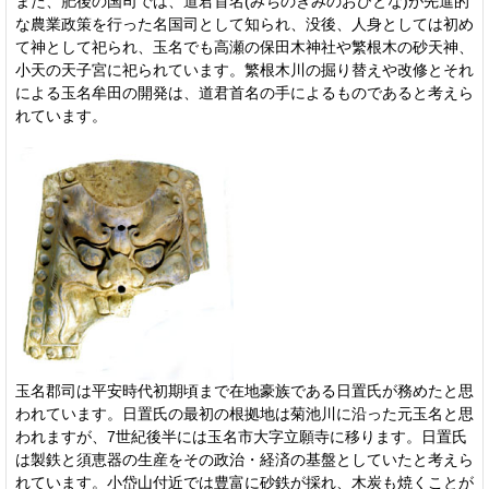
また、肥後の国司では、道君首名(みちのきみのおびとな)が先進的
な農業政策を行った名国司として知られ、没後、人身としては初め
て神として祀られ、玉名でも高瀬の保田木神社や繁根木の砂天神、
小天の天子宮に祀られています。繁根木川の掘り替えや改修とそれ
による玉名牟田の開発は、道君首名の手によるものであると考えら
れています。
玉名郡司は平安時代初期頃まで在地豪族である日置氏が務めたと思
われています。日置氏の最初の根拠地は菊池川に沿った元玉名と思
われますが、7世紀後半には玉名市大字立願寺に移ります。日置氏
は製鉄と須恵器の生産をその政治・経済の基盤としていたと考えら
れています。小岱山付近では豊富に砂鉄が採れ、木炭も焼くことが