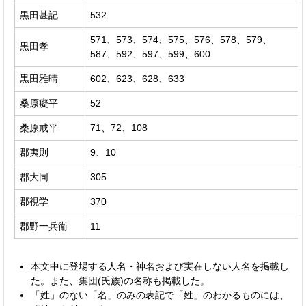
黒田甚記
532
571、573、574、575、576、578、579、
黒田孝
587、592、597、599、600
黒田雅晴
602、623、628、633
桑原癡平
52
桑原戒平
71、72、108
郡夷則
9、10
郡大同
305
郡視学
370
郡野一兵衛
11
本文中に登場する人名・神名および実在しない人名を掲載し
た。また、集団(氏族)の名称も掲載した。
「姓」のない「名」のみの表記で「姓」のわかるものには、