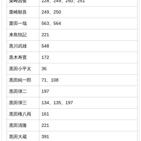
栗崎昌俊
228、249、250、251
栗崎順吾
249、250
栗田一哉
563、564
来島恒記
221
黒川武雄
548
黒木寿寛
172
黒田小平太
36
黒田純一郎
71、108
黒田弾二
197
黒田弾三
134、135、197
黒田権八両
161
黒田清隆
221
黒田大蔵
391