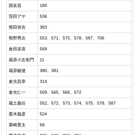
国友昌
180
窪田アヤ
536
熊田弥吉
383
熊野秀次
553、571、575、578、587、706
倉田栄喜
569
蔵原小左衛門
11
蔵原敏捷
380、381
倉光昌章
314
倉光仁一
509、565、566、572
蔵土義任
552、572、573、574、575、578、587
栗木義彦
524
栗崎寛太
68