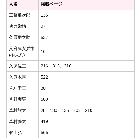
人名
掲載ページ
工藤唯次郎
135
功力栄植
97
久原房之助
537
具府屋安兵衛
16
(榊夫八)
久保佐三
216、315、316
久良木喜一
522
草刈千三
30
草野実馬
509
草村熊太
28、130、135、203、210
草村藤太
419
櫛山弘
565