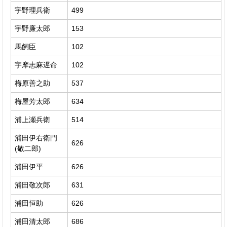
宇野理兵衛
499
宇野廉太郎
153
馬飼臣
102
宇摩志麻遅命
102
梅原善之助
537
梅屋芳太郎
634
浦上瀬兵衛
514
浦田伊右衛門
626
(敬二郎)
浦田伊平
626
浦田敬次郎
631
浦田恒助
626
浦田清太郎
686