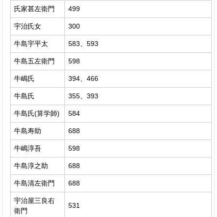
氏家甚左衛門
499
宇治氏女
300
牛島宇平太
583、593
牛島五左衛門
598
牛嶋氏
394、466
牛島氏
355、393
牛島氏(算学師)
584
牛島寿助
688
牛嶋淳吾
598
牛島淳之助
688
牛島清左衛門
688
宇治屋三良右
531
衛門