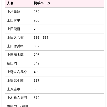
人名
掲載ページ
上杉重能
259
上田有平
705
上田莞爾
706
上田久兵衛
536、537
上田休兵衛
597
上田頌太郎
706
植田均
349
上野左右馬介
499
上野武七郎
537
上原吉春
89
上村角右衛門
679
右衛門 (同田