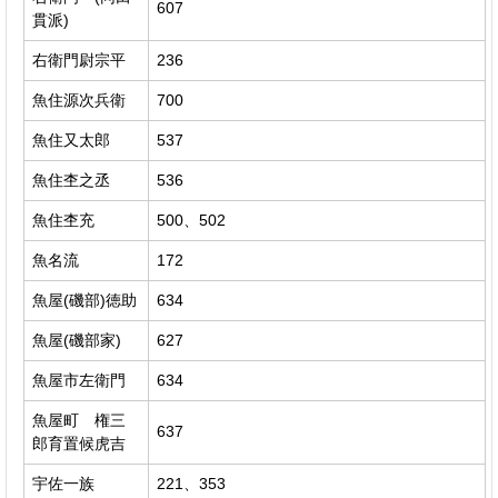
607
貫派)
右衛門尉宗平
236
魚住源次兵衛
700
魚住又太郎
537
魚住杢之丞
536
魚住杢充
500、502
魚名流
172
魚屋(磯部)徳助
634
魚屋(磯部家)
627
魚屋市左衛門
634
魚屋町 権三
637
郎育置候虎吉
宇佐一族
221、353