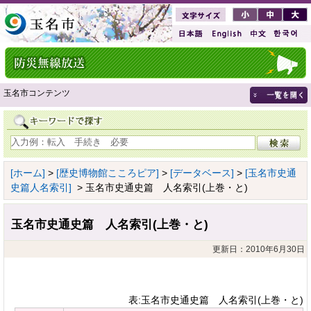
玉名市コンテンツ
[ホーム]
>
[歴史博物館こころピア]
>
[データベース]
>
[玉名市史通
史篇人名索引]
> 玉名市史通史篇 人名索引(上巻・と)
玉名市史通史篇 人名索引(上巻・と)
更新日：2010年6月30日
表:玉名市史通史篇 人名索引(上巻・と)