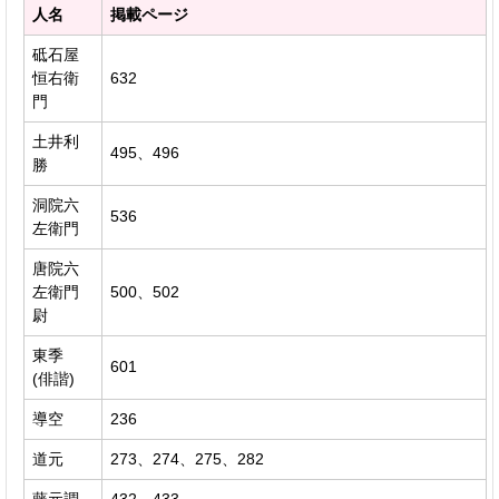
人名
掲載ページ
砥石屋
恒右衛
632
門
土井利
495、496
勝
洞院六
536
左衛門
唐院六
左衛門
500、502
尉
東季
601
(俳諧)
導空
236
道元
273、274、275、282
藤元調
432、433