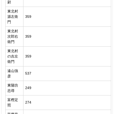
尉
東北村
源左衛
359
門
東北村
次郎右
359
衛門
東北村
の吉左
359
衛門
遠山強
537
彦
東陽坊
249
忠尋
富樫定
274
照