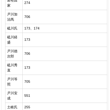
富樫昌
274
家
戸川加
706
治馬
砥川氏
173、174
砥川経
173
盛
戸川徳
706
次郎
砥川秀
173
直
戸川等
705
照
戸川安
551
成
土岐氏
255