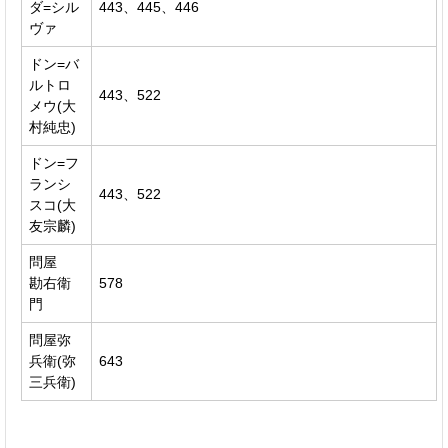
ダ=シル
443、445、446
ヴァ
ドン=バ
ルトロ
443、522
メウ(大
村純忠)
ドン=フ
ランシ
443、522
スコ(大
友宗麟)
問屋
勘右衛
578
門
問屋弥
兵衛(弥
643
三兵衛)