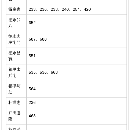
得宗家
233、236、238、240、254、420
徳永卯
652
八
徳永忠
687、688
左衛門
徳永昌
551
寛
都甲太
535、536、668
兵衛
都甲与
564
助
杜世忠
236
戸田勝
468
隆
栃原茂