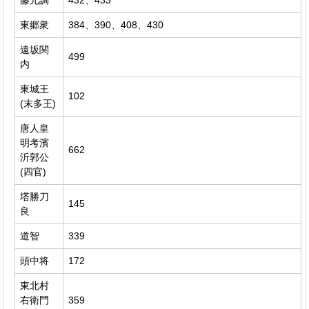
東郷衆
384、390、408、430
遠坂関
499
内
東城王
102
(末多王)
唐人皇
明考濱
662
沂郭公
(四官)
塔勝刀
145
良
道智
339
頭中将
172
東北村
右衛門
359