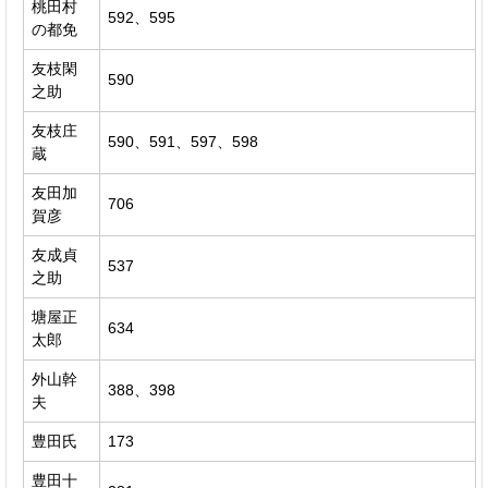
桃田村
592、595
の都免
友枝閑
590
之助
友枝庄
590、591、597、598
蔵
友田加
706
賀彦
友成貞
537
之助
塘屋正
634
太郎
外山幹
388、398
夫
豊田氏
173
豊田十