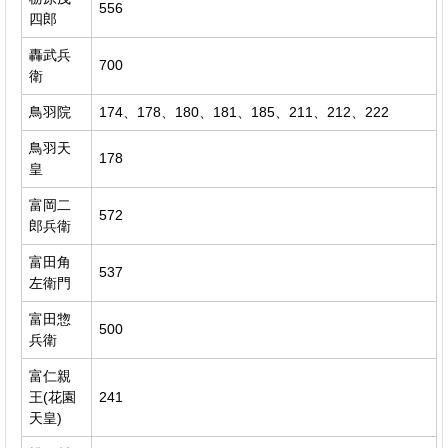
556
四郎
轟武兵
700
衛
鳥羽院
174、178、180、181、185、211、212、222
鳥羽天
178
皇
富岡二
572
郎兵衛
富田角
537
左衛門
富田惣
500
兵衛
富仁親
王(花園
241
天皇)