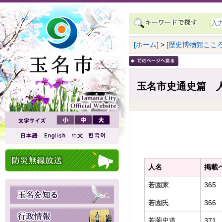
[ホーム]
>
[歴史博物館こころ
玉名市史通史篇 人
人名
掲載
若園家
365
若園氏
366
若薗忠道
371