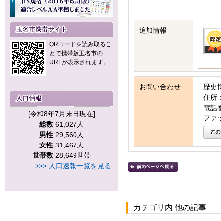
追加情報
QRコードを読み取るこ
とで携帯版玉名市の
URLが表示されます。
お問い合わせ
歴史
住所：
電話番号
[令和8年7月末日現在]
ファッ
総数
61,027人
男性
29,560人
女性
31,467人
世帯数
28,649世帯
>>> 人口速報一覧を見る
カテゴリ内 他の記事