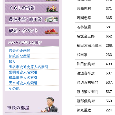
若薗忠村
371
若園忠幸
365、
若林強斎
581
脇坂金三郎
652
稙田宮宗治親王
268、
過去の企画展
和田家
233
伝統的な産業
祭り
和田伝兵衛
499
玉名市史通史篇人名索引
岱明町史人名索引
渡辺喜平次
537
横島町史人名索引
渡辺善右衛門
537、
天水町史人名索引
その他
渡辺繁左衛門
537
渡部儀兵衛
560
綿丸重政
224