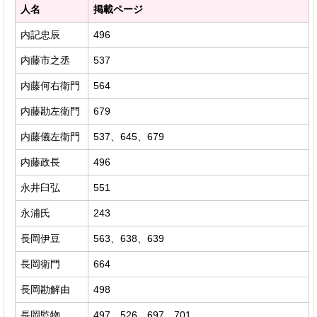
人名
掲載ページ
内記忠辰
496
内藤市之丞
537
内藤何右衛門
564
内藤勘左衛門
679
内藤儀左衛門
537、645、679
内藤政長
496
永井臼弘
551
永浦氏
243
長岡伊豆
563、638、639
長岡衛門
664
長岡勘解由
498
長岡監物
497、526、697、701