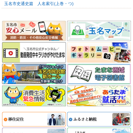
玉名市史通史篇 人名索引(上巻・つ)