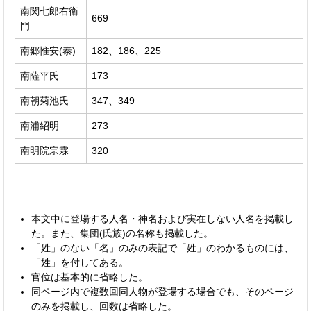
南関七郎右衛
669
門
南郷惟安(泰)
182、186、225
南薩平氏
173
南朝菊池氏
347、349
南浦紹明
273
南明院宗霖
320
本文中に登場する人名・神名および実在しない人名を掲載し
た。また、集団(氏族)の名称も掲載した。
「姓」のない「名」のみの表記で「姓」のわかるものには、
「姓」を付してある。
官位は基本的に省略した。
同ページ内で複数回同人物が登場する場合でも、そのページ
のみを掲載し、回数は省略した。