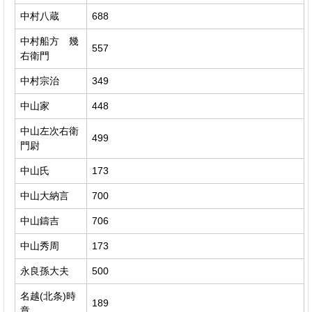
中村八蔵
688
中村船方 幾
557
右衛門
中村宗治
349
中山家
448
中山左次右衛
499
門尉
中山氏
173
中山大納言
700
中山鑄吉
706
中山秀周
173
永良孫大夫
500
名越(北条)時
189
章