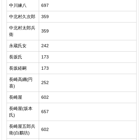
中川練八
697
中北村久次郎
359
中北村太郎兵
359
衛
永蔵氏女
242
長坂氏
173
長坂経嗣
173
長崎高綱(円
252
喜)
長崎屋
602
長崎屋(坂本
657
氏)
長崎屋五郎兵
602
衛(白鸝坊)