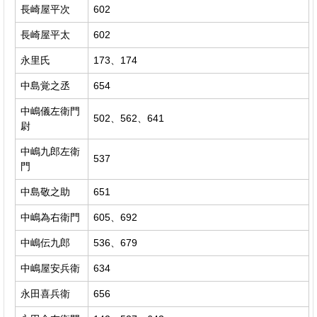
長崎屋平次
602
長崎屋平太
602
永里氏
173、174
中島覚之丞
654
中嶋儀左衛門
502、562、641
尉
中嶋九郎左衛
537
門
中島敬之助
651
中嶋為右衛門
605、692
中嶋伝九郎
536、679
中嶋屋安兵衛
634
永田喜兵衛
656