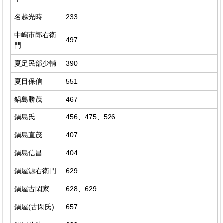
名越光時
233
中嶋市郎右衛
497
門
夏足民部少輔
390
夏目保信
551
鍋島勝茂
467
鍋島氏
456、475、526
鍋島直茂
407
鍋島信昌
404
鍋屋源右衛門
629
鍋屋古閑家
628、629
鍋屋(古閑氏)
657