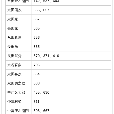
永田金左衛門
142、537、643
永田熊次
656、657
永田家
657
長田家
365
永田真康
656
長田氏
365
長田武秀
370、371、416
永谷官象
706
永田弁次
654
永田勇之助
688
中津又太郎
455、630
仲津村並
311
中富庄右衛門
503、667