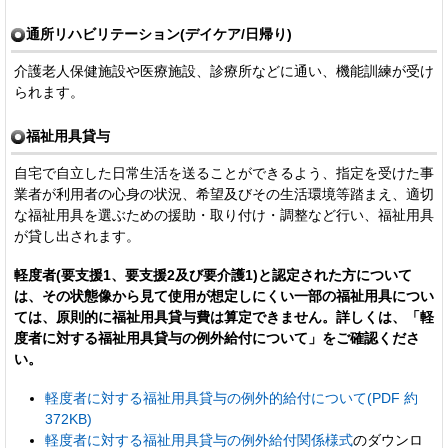
通所リハビリテーション(デイケア/日帰り)
介護老人保健施設や医療施設、診療所などに通い、機能訓練が受け
られます。
福祉用具貸与
自宅で自立した日常生活を送ることができるよう、指定を受けた事
業者が利用者の心身の状況、希望及びその生活環境等踏まえ、適切
な福祉用具を選ぶための援助・取り付け・調整など行い、福祉用具
が貸し出されます。
軽度者(要支援1、要支援2及び要介護1)と認定された方について
は、その状態像から見て使用が想定しにくい一部の福祉用具につい
ては、原則的に福祉用具貸与費は算定できません。詳しくは、「軽
度者に対する福祉用具貸与の例外給付について」をご確認くださ
い。
軽度者に対する福祉用具貸与の例外的給付について(PDF 約
372KB)
軽度者に対する福祉用具貸与の例外給付関係様式
のダウンロ