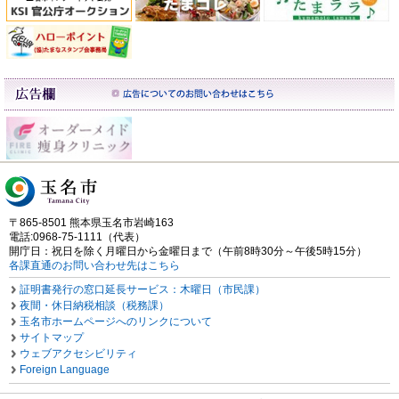
〒865-8501 熊本県玉名市岩崎163
電話:0968-75-1111（代表）
開庁日：祝日を除く月曜日から金曜日まで（午前8時30分～午後5時15分）
各課直通のお問い合わせ先はこちら
証明書発行の窓口延長サービス：木曜日（市民課）
夜間・休日納税相談（税務課）
玉名市ホームページへのリンクについて
サイトマップ
ウェブアクセシビリティ
Foreign Language