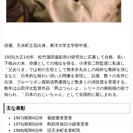
俳優。天水町立花出身。東洋大学文学部中退。
1925(大正14)年、松竹蒲田撮影所の研究生に応募して合格。長い
下積みの末、俳優としての地位を得る。小津安二郎監督に私淑し、
「父ありき」では初の主役として熊本弁丸出しの純朴な教師を演じ
るなど、日本的な味わい深い人間像を表現し、以後、数々の名作に
出演、ブルーリボン賞助演男優賞など数多くの演技賞を受賞する。
晩年は山田洋次監督作品「男はつらいよ」シリーズの御前様の役で
知られ、「日本のおじいちゃん」として全国的に親しまれる。
主な表彰
1967(昭和42)年 紫綬褒章受章
1975(昭和50)年 勲四等旭日小綬章受章
1988(昭和63)年 旧天水町名誉町民