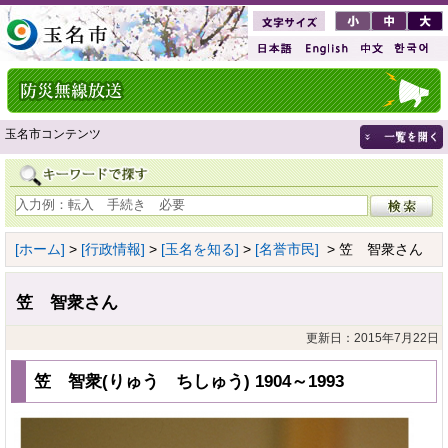
玉名市コンテンツ
[ホーム]
>
[行政情報]
>
[玉名を知る]
>
[名誉市民]
> 笠 智衆さん
笠 智衆さん
更新日：2015年7月22日
笠 智衆(りゅう ちしゅう) 1904～1993