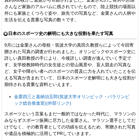
さんなど家族のアルバムに残されていたもので、陸上競技の場面以
外にも家族とくつろぐ姿や、旅先での写真など、金栗さんの人柄や
生活を伝える貴重な写真の数々です。
日本のスポーツ史の解明にも大きな役割を果たす写真
9月には金栗さんの母校・筑波大学の真田久教授らによって今回寄
贈された写真の調査が行われました。オリンピックやスポーツ史に
詳しい真田教授の手により、今後詳しい調査が進んでいく予定で
す。女学校教師時代の女生徒との登山風景や、盲人競走の写真な
ど、女子や障がい者へのスポーツの普及に力を入れていたことを伝
える写真が含まれていて、日本のスポーツ史解明にも大きな役割が
期待される貴重な資料といえます。
金栗四三と嘉納治五郎(筑波大学オリンピック・パラリンピ
ック総合推進室)(外部リンク)
スポーツという言葉もまだ一般的ではなかった時代に、マラソンの
みならずスポーツ振興に尽力した金栗さん。マラソン選手としてだ
けでなく、その教育者としての功績を伝えるため、寄贈された写真
や遺品を積極的に活用してPRしていきます。