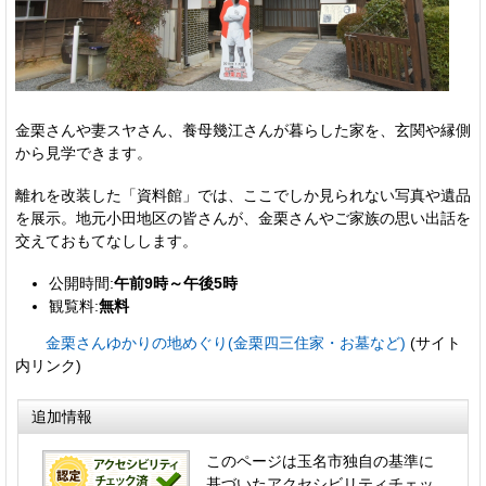
金栗さんや妻スヤさん、養母幾江さんが暮らした家を、玄関や縁側
から見学できます。
離れを改装した「資料館」では、ここでしか見られない写真や遺品
を展示。地元小田地区の皆さんが、金栗さんやご家族の思い出話を
交えておもてなしします。
公開時間:
午前9時～午後5時
観覧料:
無料
金栗さんゆかりの地めぐり(金栗四三住家・お墓など)
(サイト
内リンク)
追加情報
このページは玉名市独自の基準に
基づいたアクセシビリティチェッ