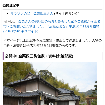
関連記事
マラソンの父 金栗四三さん
(サイト内リンク)
引用元:
「金栗さんの思い出の写真と暮らした家をご遺族から玉名
市へご寄贈いただきました」『広報たまな』平成30年11月号抜粋
(PDF 約561キロバイト)
※本ページは上記記事を元に加筆・修正して作成しました。人物の
年齢・肩書きは平成30年11月1日現在のものです。
公開中!
金栗四三翁住家・資料館(池部家)