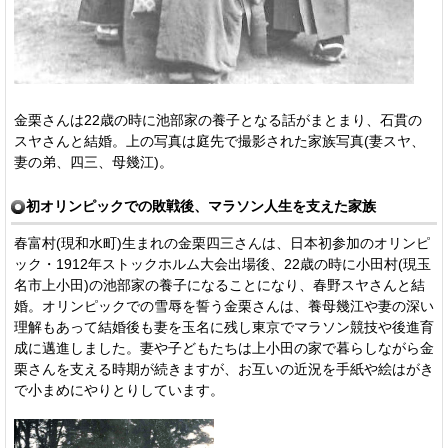
金栗さんは22歳の時に池部家の養子となる話がまとまり、石貫の
スヤさんと結婚。上の写真は庭先で撮影された家族写真(妻スヤ、
妻の弟、四三、母幾江)。
初オリンピックでの敗戦後、マラソン人生を支えた家族
春富村(現和水町)生まれの金栗四三さんは、日本初参加のオリンピ
ック・1912年ストックホルム大会出場後、22歳の時に小田村(現玉
名市上小田)の池部家の養子になることになり、春野スヤさんと結
婚。オリンピックでの雪辱を誓う金栗さんは、養母幾江や妻の深い
理解もあって結婚後も妻を玉名に残し東京でマラソン競技や後進育
成に邁進しました。妻や子どもたちは上小田の家で暮らしながら金
栗さんを支える時期が続きますが、お互いの近況を手紙や絵はがき
で小まめにやりとりしています。