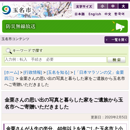
玉名市コンテンツ
[ホーム]
>
[行政情報]
>
[玉名を知る]
>
[「日本マラソンの父」金栗
四三]
> 金栗さんの思い出の写真と暮らした家をご遺族から玉名市
へご寄贈いただきました
金栗さんの思い出の写真と暮らした家をご遺族から玉
名市へご寄贈いただきました
更新日：2020年2月5日
金栗さんが人生の半分、40年以上を過ごした玉名市上小