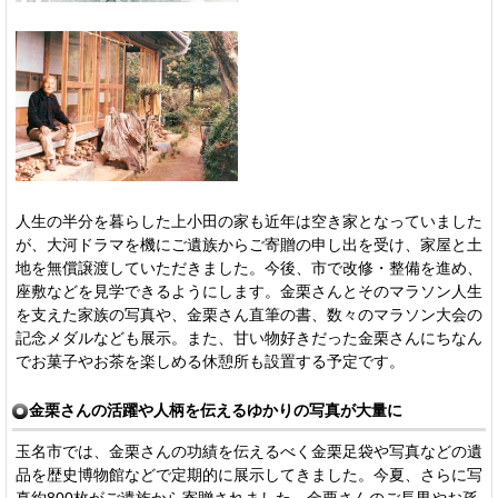
人生の半分を暮らした上小田の家も近年は空き家となっていました
が、大河ドラマを機にご遺族からご寄贈の申し出を受け、家屋と土
地を無償譲渡していただきました。今後、市で改修・整備を進め、
座敷などを見学できるようにします。金栗さんとそのマラソン人生
を支えた家族の写真や、金栗さん直筆の書、数々のマラソン大会の
記念メダルなども展示。また、甘い物好きだった金栗さんにちなん
でお菓子やお茶を楽しめる休憩所も設置する予定です。
金栗さんの活躍や人柄を伝えるゆかりの写真が大量に
玉名市では、金栗さんの功績を伝えるべく金栗足袋や写真などの遺
品を歴史博物館などで定期的に展示してきました。今夏、さらに写
真約800枚がご遺族から寄贈されました。金栗さんのご長男やお孫