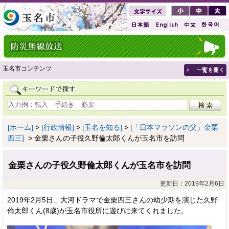
玉名市コンテンツ
[ホーム]
>
[行政情報]
>
[玉名を知る]
>
[「日本マラソンの父」金栗
四三]
> 金栗さんの子役久野倫太郎くんが玉名市を訪問
金栗さんの子役久野倫太郎くんが玉名市を訪問
更新日：2019年2月6日
2019年2月5日、大河ドラマで金栗四三さんの幼少期を演じた久野
倫太郎くん(8歳)が玉名市役所に遊びに来てくれました。