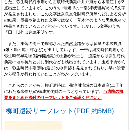
した。弥生時代終末期から古墳時代前期の井戸跡から木製短甲が2
点出土していますが、このうち1号短甲の一部(棒状留具)から5文字
が発見されました。この文字は奈良文化財研究所等などによる分析
の結果、墨書や刻まれた文字ではなく、草木汁のような黒色色材で
横書きされていることがわかっています。しかし、5文字のうち
「田」以外は判読不明です。
また、集落の周囲で確認された自然流路からは多量の木製農具
(鍬・鋤・鎚・杵など)が出土しています。一帯は縄文時代晩期から
弥生時代早期頃(稲作開始期)の土器が出土し、流路からは弥生時代
前期の堰や杭列と共に網代なども検出されています。玉名平野から
は、弥生時代中期(県内最古)の水田跡も発見されており、早い段階
から稲作が行われていたことがわかっています。
これらのことから、柳町遺跡は、菊池川流域の日本遺産(二千年
にわたる米作り)の構成文化財の一つとなっています。
当遺跡の概
要をまとめた添付のリーフレットをご確認ください。
柳町遺跡リーフレット(PDF 約5MB)