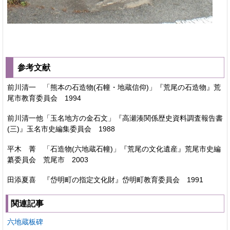
参考文献
前川清一 「熊本の石造物(石幢・地蔵信仰)」『荒尾の石造物』荒
尾市教育委員会 1994
前川清一他「玉名地方の金石文」『高瀬湊関係歴史資料調査報告書
(三)』玉名市史編集委員会 1988
平木 菁 「石造物(六地蔵石幢)」『荒尾の文化遺産』荒尾市史編
纂委員会 荒尾市 2003
田添夏喜 『岱明町の指定文化財』岱明町教育委員会 1991
関連記事
六地蔵板碑