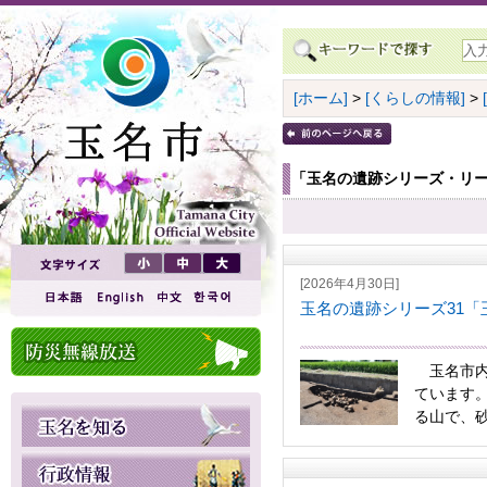
[ホーム]
>
[くらしの情報]
>
「玉名の遺跡シリーズ・リ
[2026年4月30日]
玉名の遺跡シリーズ31「
玉名市内
ています
る山で、砂