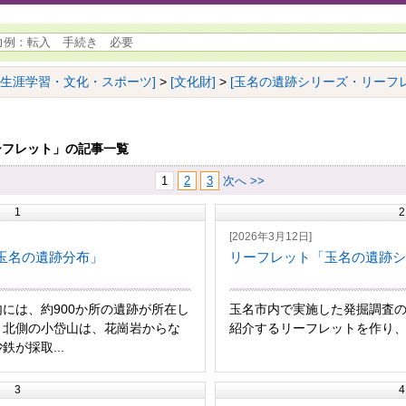
[生涯学習・文化・スポーツ]
>
[文化財]
>
[玉名の遺跡シリーズ・リーフレ
ーフレット」の記事一覧
1
2
3
次へ >>
1
2
[2026年3月12日]
玉名の遺跡分布」
リーフレット「玉名の遺跡シ
には、約900か所の遺跡が所在し
玉名市内で実施した発掘調査
。北側の小岱山は、花崗岩からな
紹介するリーフレットを作り、随
鉄が採取...
3
4