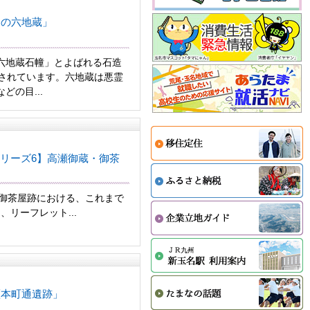
名の六地蔵」
六地蔵石幢」とよばれる石造
認されています。六地蔵は悪霊
どの目...
リーズ6】高瀬御蔵・御茶
瀬御茶屋跡における、これまで
リーフレット...
瀬本町通遺跡」