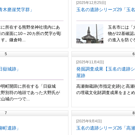
[2025年12月25日]
青木磨崖梵字群」
玉名の遺跡シリーズ29「玉
木に所在する熊野坐神社境内にあ
玉名市には「
の崖面に10～20カ所の梵字が彫
物が22基確
す。鎌倉時...
の進入を防ぐな
5
6
[2025年11月4日]
日嶽城跡」
発掘調査成果【玉名の遺跡シ
屋跡
明町開田に所在する「日嶽城
高瀬御蔵跡(市指定史跡)と高
大野別符の地頭であった大野氏が
の埋蔵文化財調査成果をまとめ、
山城の一つで...
7
8
[2025年9月4日]
柳町遺跡」
玉名の遺跡シリーズ26「高