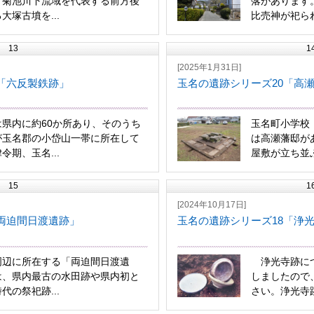
、菊池川下流域を代表する前方後
落があります
大塚古墳を...
比売神が祀られ
13
1
[2025年1月31日]
「六反製鉄跡」
玉名の遺跡シリーズ20「高
県内に約60か所あり、そのうち
玉名町小学校
が玉名郡の小岱山一帯に所在して
は高瀬藩邸が
令期、玉名...
屋敷が立ち並ぶ
15
1
[2024年10月17日]
両迫間日渡遺跡」
玉名の遺跡シリーズ18「浄
周辺に所在する「両迫間日渡遺
浄光寺跡につ
は、県内最古の水田跡や県内初と
しましたので
代の祭祀跡...
さい。浄光寺跡