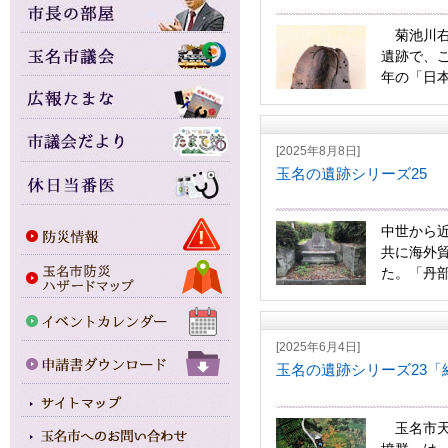
菊池川右
遺跡で、
年の「日本
[2025年8月8日]
玉名の遺跡シリーズ25
中世から
共に海外
た。「丹部津
[2025年6月4日]
玉名の遺跡シリーズ23「
玉名市天