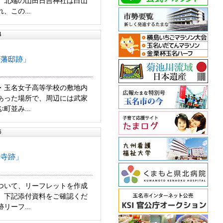
。北端の山田日吉神社は白山
、この...
4
瀬藩邸跡」
・玉名女子高等学校の敷地内
あった場所で、周辺には武家
町並み...
6
光寺跡」
いて、リーフレットを作成
、下記添付資料をご確認くだ
リーフ...