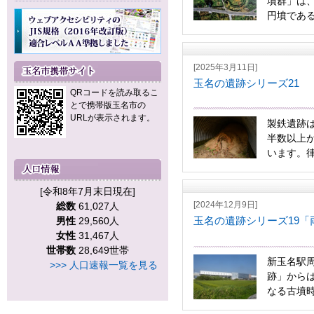
墳群」は
円墳である
[2025年3月11日]
玉名の遺跡シリーズ21 
QRコードを読み取るこ
とで携帯版玉名市の
URLが表示されます。
製鉄遺跡は
半数以上
います。律
[令和8年7月末日現在]
[2024年12月9日]
総数
61,027人
玉名の遺跡シリーズ19「
男性
29,560人
女性
31,467人
世帯数
28,649世帯
新玉名駅
>>> 人口速報一覧を見る
跡」から
なる古墳時