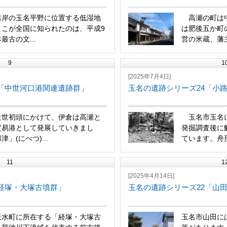
岸の玉名平野に位置する低湿地
高瀬の町は中
ここが全国に知られたのは、平成9
は肥後五か町
最古の文...
営の米蔵、藩主
9
1
[2025年7月4日]
 「中世河口港関連遺跡群」
玉名の遺跡シリーズ24「小
近世初頭にかけて、伊倉は高瀬と
玉名市玉名に
貿易港として発展していきまし
発掘調査後に
」(にべつ)...
ています。舟形
11
1
[2025年4月14日]
経塚・大塚古墳群」
玉名の遺跡シリーズ22「山
水町に所在する「経塚・大塚古
玉名市山田に