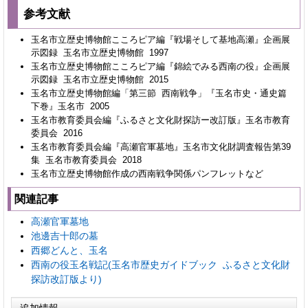
参考文献
玉名市立歴史博物館こころピア編『戦場そして基地高瀬』企画展
示図録 玉名市立歴史博物館 1997
玉名市立歴史博物館こころピア編『錦絵でみる西南の役』企画展
示図録 玉名市立歴史博物館 2015
玉名市立歴史博物館編「第三節 西南戦争」『玉名市史・通史篇
下巻』玉名市 2005
玉名市教育委員会編『ふるさと文化財探訪ー改訂版』玉名市教育
委員会 2016
玉名市教育委員会編『高瀬官軍墓地』玉名市文化財調査報告第39
集 玉名市教育委員会 2018
玉名市立歴史博物館作成の西南戦争関係パンフレットなど
関連記事
高瀬官軍墓地
池邊吉十郎の墓
西郷どんと、玉名
西南の役玉名戦記(玉名市歴史ガイドブック ふるさと文化財
探訪改訂版より)