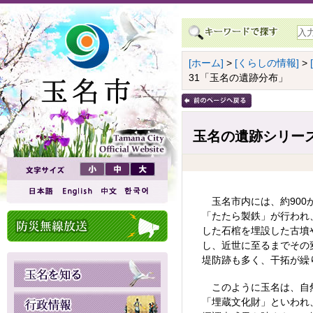
[ホーム]
>
[くらしの情報]
>
31「玉名の遺跡分布」
玉名の遺跡シリーズ
玉名市内には、約900
「たたら製鉄」が行われ
した石棺を埋設した古墳
し、近世に至るまでその
堤防跡も多く、干拓が繰
このように玉名は、自然
「埋蔵文化財」といわれ