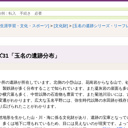
[生涯学習・文化・スポーツ]
>
[文化財]
>
[玉名の遺跡シリーズ・リーフレ
31「玉名の遺跡分布」
か所の遺跡が所在しています。北側の小岱山は、花崗岩からなる山で、
、製鉄跡が多く分布することで知られています。また凝灰岩の崖面も多
や横穴墓も多く、中世以降の石造物も豊富です。また菊池川沿いには、
変遷がわかります。広大な玉名平野には、弥生時代以降の水田跡が残存
り広げられたことがわかります。
地形を生かした山・川・海に係る文化財があり、遺跡の宝庫となって
、多くは地下に埋もれているため、目には見えないのが現実です。よっ