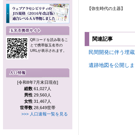
【弥生時代の土器】
関連記事
QRコードを読み取るこ
とで携帯版玉名市の
URLが表示されます。
民間開発に伴う埋蔵
遺跡地図を公開しま
[令和8年7月末日現在]
総数
61,027人
男性
29,560人
女性
31,467人
世帯数
28,649世帯
>>> 人口速報一覧を見る