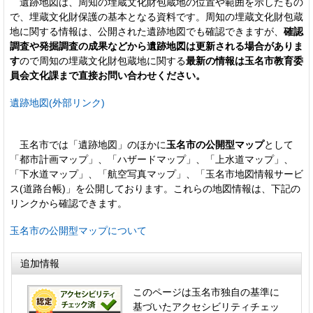
遺跡地図は、周知の埋蔵文化財包蔵地の位置や範囲を示したもの
で、埋蔵文化財保護の基本となる資料です。周知の埋蔵文化財包蔵
地に関する情報は、公開された遺跡地図でも確認できますが、
確認
調査や発掘調査の成果などから遺跡地図は更新される場合がありま
す
ので周知の埋蔵文化財包蔵地に関する
最新の情報は玉名市教育委
員会文化課まで直接お問い合わせください。
遺跡地図(外部リンク)
玉名市では「遺跡地図」のほかに
玉名市の公開型マップ
として
「都市計画マップ」、「ハザードマップ」、「上水道マップ」、
「下水道マップ」、「航空写真マップ」、「玉名市地図情報サービ
ス(道路台帳)」を公開しております。これらの地図情報は、下記の
リンクから確認できます。
玉名市の公開型マップについて
追加情報
このページは玉名市独自の基準に
基づいたアクセシビリティチェッ