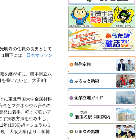
)東光明寺の住職の長男として
。1期下には、
日本マラソン
住職を継がずに、熊本県立八
目を養いたいと、大正8年
すぐに東北帝国大学金属材料
合金とマグネシウム合金の
の開発に着手。軽くて強いア
こす実験方法を生み出し、
(1936)超々ジュラルミ
(現 大阪大学)より工学博