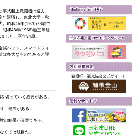
した零式艦上戦闘機は速力、
定年退職し、東北大学・秋
45年(1970)78歳で
43年(1968)勲三等旭
されました。享年94歳。
金属バット、スマートフォ
績は多大なものであると評
箱根町（観光協会公式サイト）
端を切っていく必要がある。
あり、発展がある。
実験の結果が真実である。
べなくては駄目だ。