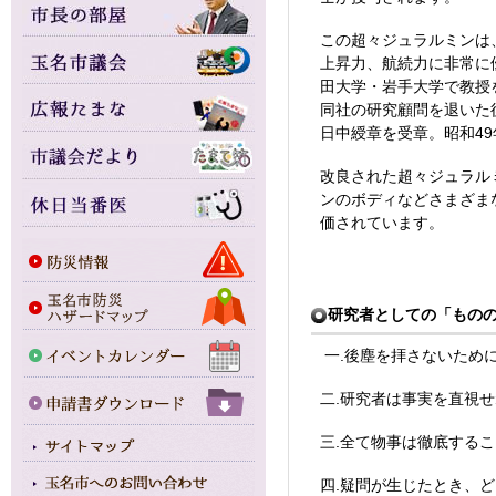
この超々ジュラルミンは
上昇力、航続力に非常に
田大学・岩手大学で教授を
同社の研究顧問を退いた後
日中綬章を受章。昭和49年
改良された超々ジュラル
ンのボディなどさまざま
価されています。
研究者としての「もの
一.後塵を拝さないため
二.研究者は事実を直視
三.全て物事は徹底する
四.疑問が生じたとき、