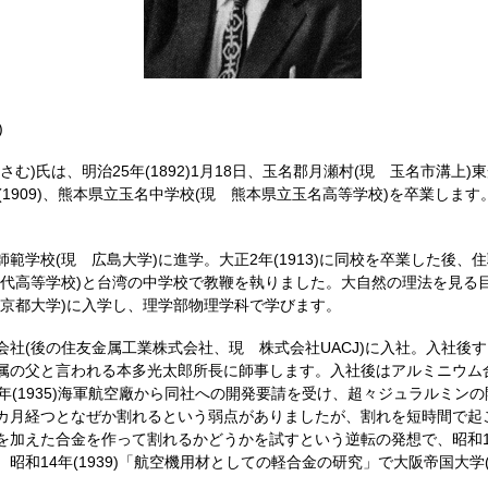
)
さむ)氏は、明治25年(1892)1月18日、玉名郡月瀬村(現 玉名市溝上
(1909)、熊本県立玉名中学校(現 熊本県立玉名高等学校)を卒業します
。
範学校(現 広島大学)に進学。大正2年(1913)に同校を卒業した後、
八代高等学校)と台湾の中学校で教鞭を執りました。大自然の理法を見る
(現 京都大学)に入学し、理学部物理学科で学びます。
会社(後の住友金属工業株式会社、現 株式会社UACJ)に入社。入社後
属の父と言われる本多光太郎所長に師事します。入社後はアルミニウム
年(1935)海軍航空廠から同社への開発要請を受け、超々ジュラルミン
カ月経つとなぜか割れるという弱点がありましたが、割れを短時間で起
加えた合金を作って割れるかどうかを試すという逆転の発想で、昭和11年
昭和14年(1939)「航空機用材としての軽合金の研究」で大阪帝国大学