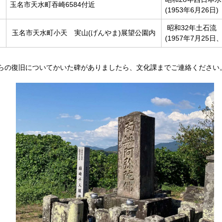
玉名市天水町吞崎6584付近
(1953年6月26日)
昭和32年土石流
玉名市天水町小天 実山(げんやま)展望公園内
(1957年7月25日、
らの復旧についてかいた碑がありましたら、文化課までご連絡ください