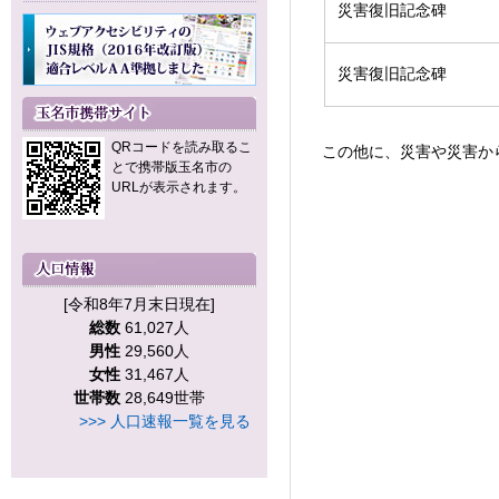
災害復旧記念碑
災害復旧記念碑
QRコードを読み取るこ
この他に、災害や災害か
とで携帯版玉名市の
URLが表示されます。
[令和8年7月末日現在]
総数
61,027人
男性
29,560人
女性
31,467人
世帯数
28,649世帯
>>> 人口速報一覧を見る