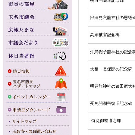
明丑開築造記念碑
部田見六龍神社の恩徳
高潮被害記念碑
沖烏帽子龍神社の記念
大相・長保開の記念碑
明豊龍神社の猿田彦大
受免開潮害復旧記念碑
侍従御差遣之碑