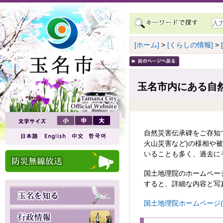
[ホーム]
>
[くらしの情報]
>
玉名市内にある自
自然災害伝承碑をご存知
火山災害など)の様相や
いることも多く、過去に
国土地理院のホームペー
すると、詳細な内容と写
国土地理院ホームページ(