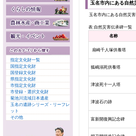
玉名市内にある自然
玉名市内にある自然災害
表:自然災害伝承碑一覧
名称
扇崎千人塚供養塔
指定文化財一覧
国指定文化財
狐嶋溺死供養塔
国登録文化財
県指定文化財
津波死十一人塔
市指定文化財
市登録・選択文化財
菊池川流域日本遺産
津波石の跡
玉名の遺跡シリーズ・リーフレ
ット
その他
富新開復興記念碑