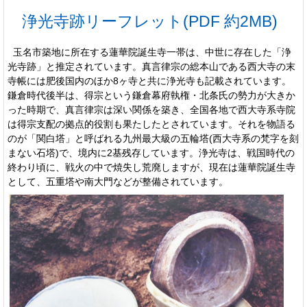
浄光寺跡リーフレット(PDF 約2MB)
玉名市築地に所在する蓮華院誕生寺一帯は、中世に存在した「浄
光寺跡」と推定されています。真言律宗の総本山である西大寺の末
寺帳には肥後国内のほか8ヶ寺と共に浄光寺も記載されています。
鎌倉時代後半は、得宗という鎌倉幕府執権・北条氏の勢力が大きか
った時期で、真言律宗は深い関係を築き、全国各地で西大寺系寺院
は得宗支配の拠点的役割も果たしたとされています。それを物語る
のが「関白塔」と呼ばれる九州最大級の五輪塔(西大寺系の梵字を刻
まない石塔)で、境内に2基残存しています。浄光寺は、戦国時代の
終わり頃に、戦火の中で焼失し荒廃しますが、現在は蓮華院誕生寺
として、五重塔や南大門などが整備されています。