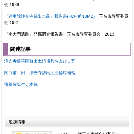
会 1989
『蓮華院浄光寺跡出土品』報告書(PDF 約13MB)
玉名市教育委員
会
1981
『南大門遺跡』発掘調査報告書 玉名市教育委員会 2013
関連記事
浄光寺蓮華院跡出土鎮壇具および古瓦
関白塔 附 浄光寺跡出土五輪塔地輪
蓮華院誕生寺本院
追加情報
このページは玉名市独自の基準に