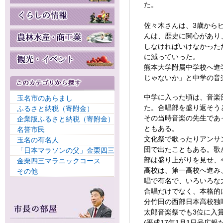
た。
佐々木さんは、3歳から
んは、歴史に関心があり
しなければいけなかった
に減っていった。
熊本大学附属中学校へ進
じゃないか」と中学の音
中学に入った頃は、音楽
玉名市のあらまし
た。合唱部を盛り返そう
ふるさと納税（寄附金）
その当時音楽の先生であ
企業版ふるさと納税（寄附金）
ともある。
名誉市民
文化祭で歌ったりアンサ
玉名の有名人
団で出たこともある。歌
「日本マラソンの父」金栗四三
部は盛り上がりを見せ、
金栗四三マラニックコース
高校は、第一高校へ進み
その他
唱で有名で、いろいろな
合唱だけでなく、本格的
分竹田の西部日本高校独
太郎音楽祭でも3位に入
(平成17年1月1日号広報