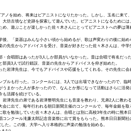
ピアノを始め、将来はピアニストになりたかった。しかし、玉名に来て
、大坊古墳など史跡を探索して遊んでいた。ピアニストになるためには、
ため、遊ぶことが楽しかった佐々木さんにとってピアニストへの夢は薄
学後、「楽器はみんな小さい頃から始めるが、歌は声変わりの後に始め
楽の先生からアドバイスを受け、音楽が好きだった佐々木さんは、中学
部・合唱部はあったが3人しか部員がいなかった。昔は合唱で有名だっ
と部員3人で試行錯誤、音楽の先生からアドバイスを仰ぎ始めた。
った岩津先生は、今でもアドバイスや応援をしてくれる。その先生に会
ンブルも行った。コンクールには、3人では出場できなかったので、臨
がうまかった人が多かったので、なんとか形になって活動はさらに活発
今も活躍を続けている。
、岩津先生の弟である岩津整明先生にも音楽を教わり、兄弟2人に教わ
大会に出て、毎年行われる朝日新聞主催のコンクールで、毎年金銀を取
に歌を勉強していた佐々木さんは、合唱とは別に高校3年生の時に熊本
唱コンクール滝廉太郎記念音楽祭に出て賞をもらった。熊本日日新聞社
賞した。この後、大学へ入り本格的に声楽の勉強を始める。
たまな)