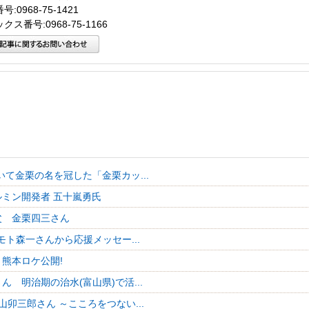
:0968-75-1421
クス番号:0968-75-1166
いて金栗の名を冠した「金栗カッ...
ルミン開発者 五十嵐勇氏
父 金栗四三さん
モト森一さんから応援メッセー...
」熊本ロケ公開!
ん 明治期の治水(富山県)で活...
山卯三郎さん ～こころをつない...