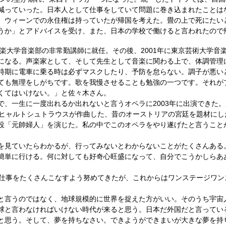
減っていった。日本人として仕事をしていて問題に巻き込まれたことは
、ウィーンでの永住権は持っていたが帰国を考えた。畳の上で死にたい
うか」とアドバイスを受け、また、日本の学校で働けると言われたので
音楽大学音楽部の非常勤講師に就任。その後、2001年に東京芸術大学音
になる。声楽家として、そして先生として音楽に関わる上で、体調管理
時期に電車に乗る時は必ずマスクしたり、予防を怠らない。調子が悪い
ても無理をしがちです。歌を我慢させることも勉強の一つです。それが
くてはいけない。」と佐々木さん。
で、一生に一度出れるか出れないと言うオペラに2003年に出演できた
リヒャルトシュトラウスが作曲した、昔のオーストリアの宮廷を題材にし
役「元帥婦人」を演じた。私の中でこのオペラをやり遂げたと言うこと
を見ていたらわかるが、行ってみないとわからないことがたくさんある
簡単に行ける。何に対しても好奇心旺盛になって、自分でこうかしらあ
。仕事をたくさんこなすよう努めてきたが、これからはワンステージワン
と言うのではなく、地球規模的に世界を捉えた方がいい。そのうち宇宙
球と言わなければいけない時代が来ると思う。日本だ外国だと言ってい
と思う。そして、夢を持ちなさい。できようができまいが大きな夢を持