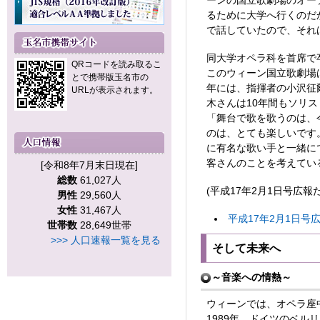
ーンの国立歌劇場のオー
るために大学へ行くのだ
で話していたので、それ
同大学オペラ科を首席で
QRコードを読み取るこ
このウィーン国立歌劇場は
とで携帯版玉名市の
年には、指揮者の小沢征
URLが表示されます。
木さんは10年間もソリ
「舞台で歌を歌うのは、
のは、とても楽しいです
に有名な歌い手と一緒に
客さんのことを考えてい
[令和8年7月末日現在]
総数
61,027人
(平成17年2月1日号広報
男性
29,560人
女性
31,467人
平成17年2月1日号広
世帯数
28,649世帯
>>> 人口速報一覧を見る
そして未来へ
～音楽への情熱～
ウィーンでは、オペラ座
1989年、ドイツのベ