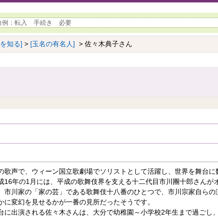
名を知る]
>
[玉名の有名人]
> 佐々木典子さん
～
の歌声で、ウィーン国立歌劇場でソリストとして活躍し、世界を舞台に
成16年の1月には、平成の歌舞伎界を支える十二代目市川團十郎さんが
、市川家の「家の芸」である歌舞伎十八番のひとつで、市川宗家自らの
かに変幻を見せるかが一番の見所だったそうです。
台に出演される佐々木さんは、大分で幼稚園～小学校2年生まで過ごし