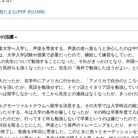
たまな(PDF 約11MB)
での活躍～
楽大学へ入学し、声楽を専攻する。声楽の道へ進もうと決心したのは中
は、大学入学試験や授業で必要だったので、継続して練習をしていた。
人の先生について勉強することになった。それがきっかけとなり、外国
う気持ちも強くなったいった。先生の「海外で勉強したほうがよい」と
人だったが、在学中にアメリカに行かれた。「アメリカで自分のところ
スを頂いたが、英語を勉強せずに、ドイツ語とイタリア語を勉強してい
へは留学しなかった。そこから先生との連絡はなくなったが、きっかけ
ルグモーツァルトテウムへ留学を決意する。その大学では入学時点の能
ったりする。今は入学の条件が厳しくなったが、その時は卒業年度で入
ったのだが、行ってすぐ何も勉強しないで卒業というのは嫌だったので、
科目を取ることにした。声楽という発声のトレーニングをしたり、オペ
で終了し、歌曲を3年目に専攻した。このときに色々とオーディションを