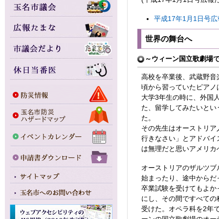
平成17年1月1日号広報
世界の舞台へ
～ウィーン国立歌劇場
高校を卒業後、武蔵野音
頃から習っていたピアノ
大学3年生の時に、外国
た、留学してみたいとい
た。
その先生はオーストリア
行きなさい」とアドバイ
は無理だと思いアメリカ
オーストリアのザルツブ
始まったり、途中からだ
卒業試験を受けてもよか
にし、その間ですべての
受けた。オペラ科を2年