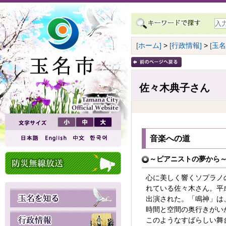
[ホーム]
>
[行政情報]
>
[玉
佐々木典子さん
音楽への道
～ピアニストの夢から
心に美しく響くソプラノ
れている佐々木さん。平
出演された。「鳴神」は
時間と空間の奥行きがい
このようなすばらしい舞