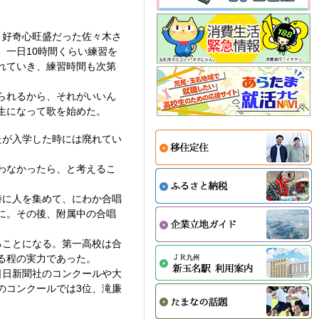
、好奇心旺盛だった佐々木さ
一日10時間くらい練習を
れていき、練習時間も次第
られるから、それがいいん
生になって歌を始めた。
たが入学した時には廃れてい
わなかったら、と考えるこ
時に人を集めて、にわか合唱
に。その後、附属中の合唱
ることになる。第一高校は合
る程の実力であった。
日日新聞社のコンクールや大
のコンクールでは3位、滝廉