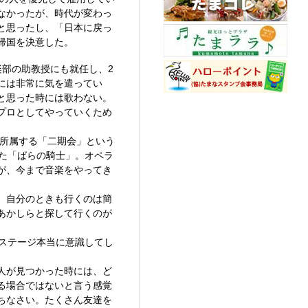
なかったが、時代が変わっ
と思ったし、「日本に戻っ
帰国を決意した。
楽部の助教授にも就任し、2
には非常に気を遣ってい
と思った時には歌わない。
プロとしてやっていくため
。所属する「二期会」という
た「ばらの騎士」。オペラ
が、今まで音楽をやってき
。自分のときも行くのは簡
あかしらと探して行くのが
ステージ本当に意識してし
人が見つかった時には、ど
る場合ではないと言う感覚
ちなさい。たくさん友達を