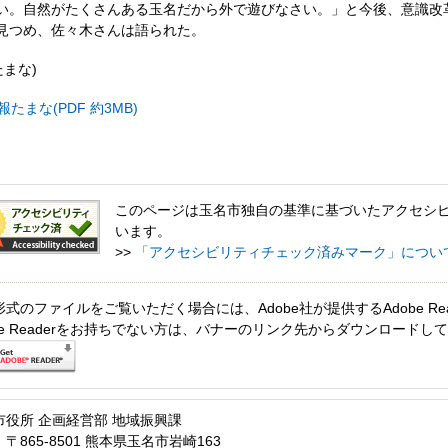
い。自然がたくさんある玉名だから外で遊びなさい。」と今後、意識改
見つめ、佐々木さんは語られた。
たまな)
たまな(PDF 約3MB)
このページは玉名市独自の基準に基づいたアクセシ
います。
>>
「アクセシビリティチェック済みマーク」につい
形式のファイルをご覧いただく場合には、Adobe社が提供するAdobe Re
obe Readerをお持ちでない方は、バナーのリンク先からダウンロードし
市役所 企画経営部 地域振興課
〒865-8501 熊本県玉名市岩崎163