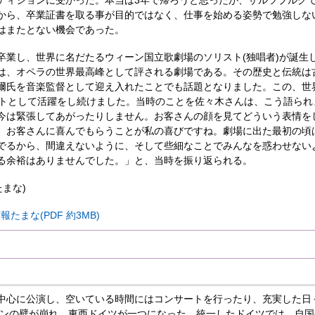
ディションに受かった。本当は3年で帰ろうと思ったが、ザルツブルグ
から、卒業証書を取る事が目的ではなく、仕事を始める姿勢で勉強しな
はまたとない機会であった。
卒業し、世界に名だたるウィーン国立歌劇場のソリスト(独唱者)が誕生
、オペラの世界最高峰として評される劇場である。その歴史と伝統は古く、
爾氏を音楽監督として迎え入れたことでも話題となりました。この、世
ストとして活躍をし続けました。当時のことを佐々木さんは、こう語られ
今は緊張してあがったりしません。お客さんの顔を見てどういう表情を
。お客さんに喜んでもらうことが私の喜びですね。劇場に出た最初の頃
でるから、間違えないように、そして些細なことでみんなを惑わせない
る余裕はありませんでした。」と、当時を振り返られる。
たまな)
報たまな(PDF 約3MB)
中心に公演し、空いている時間にはコンサートを行ったり、充実した日
ルリンの壁が崩れ、東西ドイツが一つになった。統一したドイツでは、自