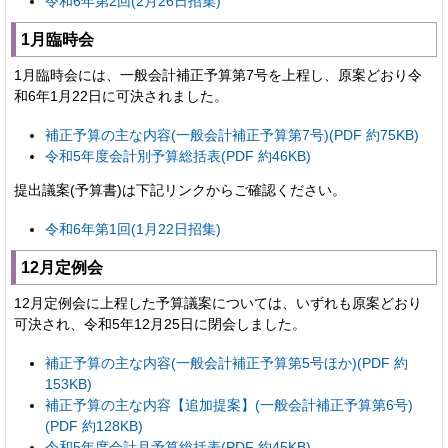
令和6年第2回(2月26日招集)
1月臨時会
1月臨時会には、一般会計補正予算第7号を上程し、原案どおり令
和6年1月22日に可決されました。
補正予算の主な内容(一般会計補正予算第7号)(PDF 約75KB)
令和5年度会計別予算総括表(PDF 約46KB)
提出議案(予算書)は下記リンクからご確認ください。
令和6年第1回(1月22日招集)
12月定例会
12月定例会に上程した予算議案については、いずれも原案どおり
可決され、令和5年12月25日に閉会しました。
補正予算の主な内容(一般会計補正予算第5号ほか)(PDF 約
153KB)
補正予算の主な内容【追加提案】(一般会計補正予算第6号)
(PDF 約128KB)
令和5年度会計月予算総括表(PDF 約45KB)