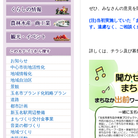
ぜひ、みなさんの意見を
(注)当初実施していた
す。遠慮なく、ご相談く
詳しくは、チラシ及び募
お知らせ
中心市街地活性化
地域情報化
地域自治区
景観
玉名市ブランド化戦略プラン
道路
都市計画
新玉名駅周辺整備
まちづくり交付金事業
音楽の都づくり
地域づくり