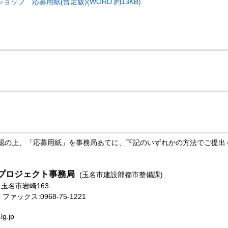
ップ 応募用紙(暫定版)(WORD 約13KB)
認の上、「応募用紙」を事務局あてに、下記のいずれかの方法でご提出
プロジェクト事務局
(玉名市建設部都市整備課)
所:玉名市岩崎163
 ファックス:0968-75-1221
lg.jp