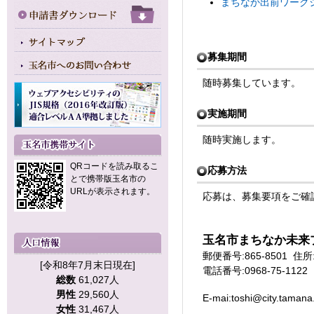
まちなか出前ワークショ
募集期間
随時募集しています。
実施期間
随時実施します。
QRコードを読み取るこ
応募方法
とで携帯版玉名市の
URLが表示されます。
応募は、募集要項をご確
玉名市まちなか未来
郵便番号:865-8501 住
[令和8年7月末日現在]
電話番号:0968-75-1122
総数
61,027人
男性
29,560人
E-mai:toshi@city.tamana.
女性
31,467人