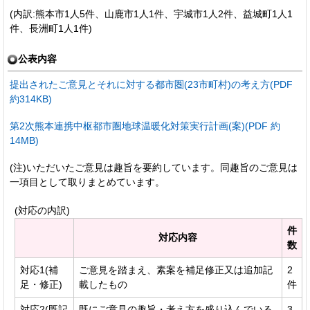
(内訳:熊本市1人5件、山鹿市1人1件、宇城市1人2件、益城町1人1
件、長洲町1人1件)
公表内容
提出されたご意見とそれに対する都市圏(23市町村)の考え方(PDF
約314KB)
第2次熊本連携中枢都市圏地球温暖化対策実行計画(案)(PDF 約
14MB)
(注)いただいたご意見は趣旨を要約しています。同趣旨のご意見は
一項目として取りまとめています。
(対応の内訳)
件
対応内容
数
対応1(補
ご意見を踏まえ、素案を補足修正又は追加記
2
足・修正)
載したもの
件
対応2(既記
既にご意見の趣旨・考え方を盛り込んでいる
3