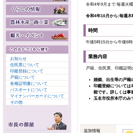
令和4年9月まで:毎週火
令和4年10月から:毎週木
時間
午後5時15分から午後6時
業務内容
お知らせ
住民票について
戸籍、住民票、印鑑証明
印鑑登録について
戸籍について
婚姻、出生等の戸籍
各種証明書について
印鑑登録については
パスポートについて
能です。詳しくは事
マイナンバーカードについて
玉名市役所本庁のみ
その他
追加情報