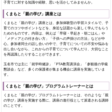
子育てに対する知識や経験、思いを活かしてみませんか。
くまもと「親の学び」講座とは
くまもと「親の学び」講座とは、参加体験型の学習スタイルで、子
育てのコツやポイントなどを、身近な話題から楽しく学んでもらう
ためのものです。内容は、例えば「早寝・早起き・朝ごはん」や
「メディアとの付き合い方」「子供への声掛けの方法」などが中
心。参加者同士の話し合いの中で、子育てについての不安や悩みを
出し合いながら、これからの子育てについて学んだり、大切なこと
を再認識したりすることができます。
玉名市では主に「就学時健診」「PTA教育講演会」「参観後の学級
懇談会」など、多くの保護者が集まる機会に講座を実施していま
す。
くまもと「親の学び」プログラムトレーナーとは
くまもと「親の学び」プログラムトレーナーとは、そのような「親
の学び」講座を実施する際に、講座の進行役として派遣される講師
のことです。