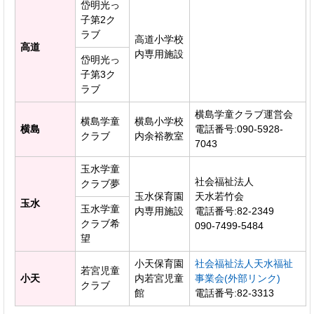
岱明光っ
子第2ク
ラブ
高道小学校
高道
内専用施設
岱明光っ
子第3ク
ラブ
横島学童クラブ運営会
横島学童
横島小学校
横島
電話番号:090-5928-
クラブ
内余裕教室
7043
玉水学童
社会福祉法人
クラブ夢
玉水保育園
天水若竹会
玉水
玉水学童
内専用施設
電話番号:82-2349
クラブ希
090-7499-5484
望
小天保育園
社会福祉法人天水福祉
若宮児童
小天
内若宮児童
事業会(外部リンク)
クラブ
館
電話番号:82-3313