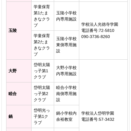
学童保育
第1たま
玉陵小学校
きなクラ
内専用施設
学校法人光徳寺学園
ブ
玉陵
電話番号:72‐5810
学童保育
090-3736-8260
玉陵小学校
第2たま
東側専用施
きなクラ
設
ブ
岱明太陽
大野小学校
大野
っ子第1
内専用施設
クラブ
岱明太陽
睦合小学校
睦合
っ子第2
南側専用施
クラブ
設
岱明光っ
鍋小学校内
学校法人岱明学園
鍋
子第1ク
余裕教室
電話番号:57-3432
ラブ