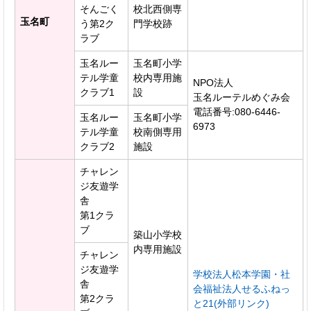
そんごく
校北西側専
玉名町
う第2ク
門学校跡
ラブ
玉名ルー
玉名町小学
テル学童
校内専用施
NPO法人
クラブ1
設
玉名ルーテルめぐみ会
電話番号:080-6446-
玉名ルー
玉名町小学
6973
テル学童
校南側専用
クラブ2
施設
チャレン
ジ友遊学
舎
第1クラ
ブ
築山小学校
内専用施設
チャレン
ジ友遊学
学校法人松本学園・社
舎
会福祉法人せるふねっ
第2クラ
と21(外部リンク)