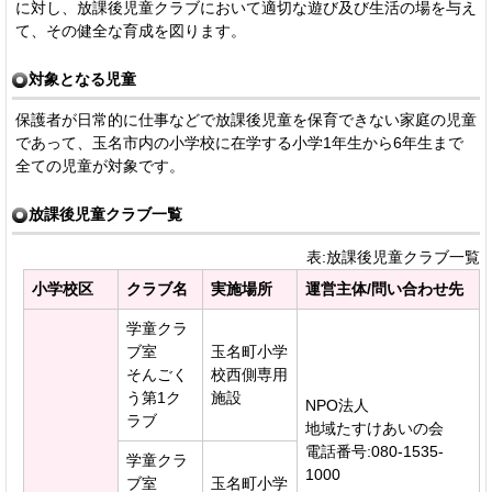
に対し、放課後児童クラブにおいて適切な遊び及び生活の場を与え
て、その健全な育成を図ります。
対象となる児童
保護者が日常的に仕事などで放課後児童を保育できない家庭の児童
であって、玉名市内の小学校に在学する小学1年生から6年生まで
全ての児童が対象です。
放課後児童クラブ一覧
表:放課後児童クラブ一覧
小学校区
クラブ名
実施場所
運営主体/問い合わせ先
学童クラ
ブ室
玉名町小学
そんごく
校西側専用
う第1ク
施設
NPO法人
ラブ
地域たすけあいの会
電話番号:080-1535-
学童クラ
1000
ブ室
玉名町小学