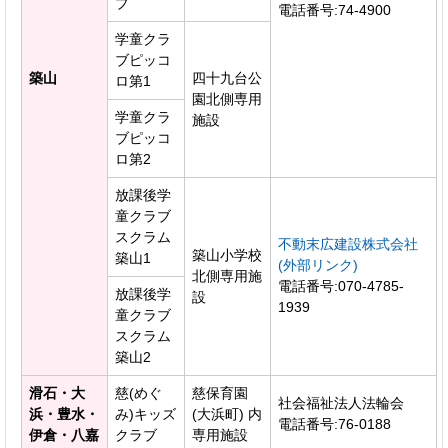
ブ
電話番号:74-4900
学童クラ
ブピッコ
築山
四十九台公
ロ第1
園北側専用
学童クラ
施設
ブピッコ
ロ第2
放課後学
童クラブ
スクラム
不動末広建設株式会社
築山小学校
築山1
(外部リンク)
北側専用施
電話番号:070-4785-
放課後学
設
1939
童クラブ
スクラム
築山2
滑石・大
慈(めぐ
慈保育園
社会福祉法人法輪会
浜・豊水・
み)キッズ
(大浜町) 内
電話番号:76-0188
伊倉・八嘉
クラブ
専用施設