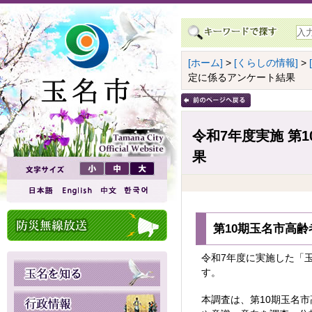
[ホーム]
>
[くらしの情報]
>
定に係るアンケート結果
令和7年度実施 第
果
第10期玉名市高
令和7年度に実施した「
す。
本調査は、第10期玉名市