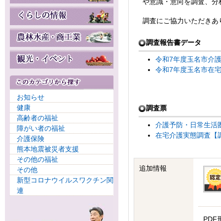
や意識・意向を調査、分
調査にご協力いただきあ
調査報告書データ
令和7年度玉名市介護
令和7年度玉名市在宅
お知らせ
健康
調査票
高齢者の福祉
介護予防・日常生活圏
障がい者の福祉
在宅介護実態調査【調査
介護保険
熊本地震被災者支援
その他の福祉
追加情報
その他
新型コロナウイルスワクチン関
連
PDF