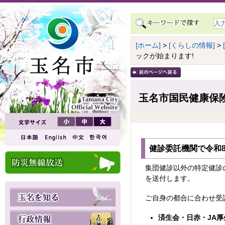
[ホーム]
>
[くらしの情報]
>
ックが始まります!
玉名市国民健康保険
健診委託機関で令和
集団健診以外の特定健診
を送付します。
ご自身の都合に合わせ受
済生会・日赤・JA