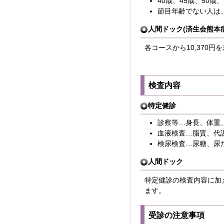
40歳、45歳、50歳
節目年齢でない人は、2
人間ドック(済生会熊本
各コースから10,370
検査内容
特定健診
診察等…身長、体重
血液検査…脂質、代
検尿検査…尿糖、尿
人間ドック
特定健診の検査内容に加
ます。
受診の注意事項