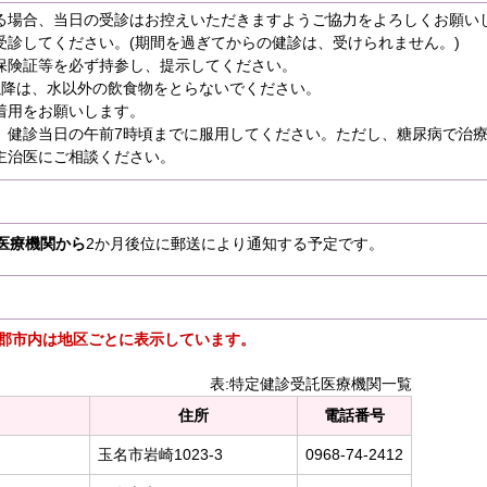
る場合、当日の受診はお控えいただきますようご協力をよろしくお願い
受診してください。(期間を過ぎてからの健診は、受けられません。)
保険証等を必ず持参し、提示してください。
以降は、水以外の飲食物をとらないでください。
着用をお願いします。
、健診当日の午前7時頃までに服用してください。ただし、糖尿病で治
主治医にご相談ください。
医療機関から
2か月後位に郵送により通知する予定です。
名郡市内は地区ごとに表示していま
す。
表:特定健診受託医療機関一覧
住所
電話番号
玉名市岩崎1023-3
0968-74-2412