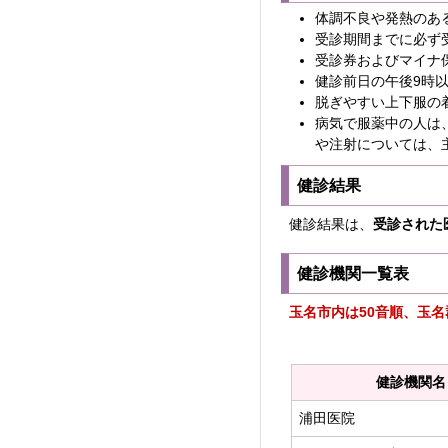
体調不良や発熱のあ
受診期間までに必ず
受診券およびマイナ
健診前日の午後9時
脱ぎやすい上下服の
病気で服薬中の人は
や注射については、
健診結果
健診結果は、
受診された
健診機関一覧表
玉名市内は50音順、玉
健診機関名
浦田医院