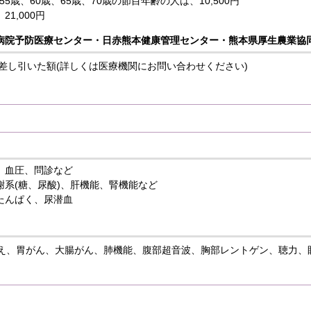
、55歳、60歳、65歳、70歳の節目年齢の人は、10,500円
1,000円
病院予防医療センター・日赤熊本健康管理センター・熊本県厚生農業協
円を差し引いた額(詳しくは医療機関にお問い合わせください)
、血圧、問診など
謝系(糖、尿酸)、肝機能、腎機能など
たんぱく、尿潜血
え、胃がん、大腸がん、肺機能、腹部超音波、胸部レントゲン、聴力、