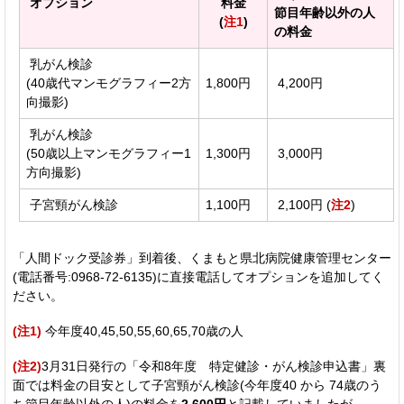
オプション
料金
節目年齢以外の人
(
注1
)
の料金
乳がん検診
(40歳代マンモグラフィー2方
1,800円
4,200円
向撮影)
乳がん検診
(50歳以上マンモグラフィー1
1,300円
3,000円
方向撮影)
子宮頸がん検診
1,100円
2,100円 (
注2
)
「人間ドック受診券」到着後、くまもと県北病院健康管理センター
(電話番号:0968-72‐6135)に直接電話してオプションを追加してく
ださい。
(注1)
今年度40,45,50,55,60,65,70歳の人
(注2)
3月31日発行の「令和8年度 特定健診・がん検診申込書」裏
面では料金の目安として子宮頸がん検診(今年度40 から 74歳のう
ち節目年齢以外の人)の料金を
2,600円
と記載していましたが、