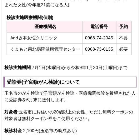
まれた女性(今年度21歳になる人)
検診実施医療機関(個別)
医療機関名
電話番号
予約
And坂本女性クリニック
0968₋74‐2045
不要
くまもと県北病院健康管理センター
0968‐73‐6135
必要
検診実施機関
:7月1日(水曜日)から令和9年1月30日(土曜日)まで
受診券(子宮頸がん検診)について
玉名市のがん検診で子宮頸がん検診・医療機関検診を希望された人
に受診券を6月末に送付します。
対象者
:玉名市にお住いの20歳以上の女性、ただし無料クーポンの
対象者は無料クーポン券をご使用ください。
検診料金
:2,100円(玉名市の助成あり)