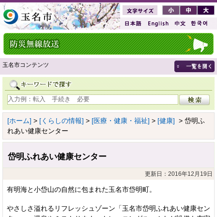
玉名市コンテンツ
[ホーム]
>
[くらしの情報]
>
[医療・健康・福祉]
>
[健康]
> 岱明ふ
れあい健康センター
岱明ふれあい健康センター
更新日：2016年12月19日
有明海と小岱山の自然に包まれた玉名市岱明町。
やさしさ溢れるリフレッシュゾーン「玉名市岱明ふれあい健康セン