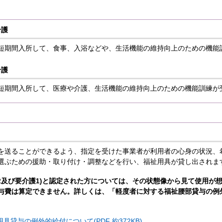
介護
短期間入所して、食事、入浴などや、生活機能の維持向上のための機能
介護
短期間入所して、医療や介護、生活機能の維持向上のための機能訓練が
を送ることができるよう、指定を受けた事業者が利用者の心身の状況、
選ぶための援助・取り付け・調整などを行い、福祉用具が貸し出されま
援2及び要介護1)と認定された方については、その状態像から見て使用が
与費は算定できません。詳しくは、「軽度者に対する福祉腰部貸与の例
貸与の例外的給付について(PDF 約372KB)