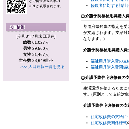
とで携帯版玉名市の
軽度者に対する福祉
URLが表示されます。
介護予防福祉用具購入
都道府県知事の指定を受
が支給されます。支給対
[令和8年7月末日現在]
なります。)
総数
61,027人
男性
29,560人
介護予防福祉用具購入費
女性
31,467人
世帯数
28,649世帯
福祉用具購入費の支給に
>>> 人口速報一覧を見る
福祉用具購入費関係
介護予防住宅改修費の
生活環境を整えるために
す。(原則として支給対象
介護予防住宅改修費の支
住宅改修費の支給について
住宅改修費関係様式