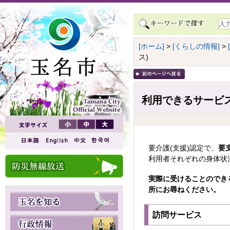
[ホーム]
>
[くらしの情報]
>
ス)
利用できるサービス
要介護(支援)認定で、
要
利用者それぞれの身体状
実際に受けることのでき
所にお尋ねください。
訪問サービス