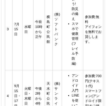
う!
防災
の備
(株)
横
参加費:無
え
ソ
午前
島
料
スマ
7月
フ
水曜
10時
町
アイフォン
ホで
3
15
ト
日
から
公
を無料でお
健康
日
バ
正午
民
貸ししま
管理
ン
館
す。
(フ
ク
レイ
ル予
防
編)
アン
参加費:700
ドロ
円(テキス
天
(株)
イド
9月
ト代)
火曜
午後
水
サ
入門
15
スマートフ
日・
2時
町
ン
LINE
4
日・
ォン(アン
木曜
から
公
ラ
を使
17
ドロイド限
日
4時
民
イ
いこ
日
定)をご持