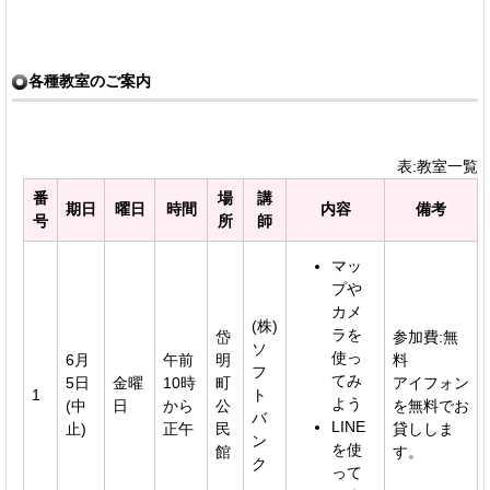
各種教室のご案内
表:教室一覧
番
場
講
期日
曜日
時間
内容
備考
号
所
師
マッ
プや
カメ
(株)
ラを
岱
参加費:無
ソ
使っ
6月
午前
明
料
フ
てみ
5日
金曜
10時
町
アイフォン
1
ト
よう
(中
日
から
公
を無料でお
バ
LINE
止)
正午
民
貸ししま
ン
を使
館
す。
ク
って