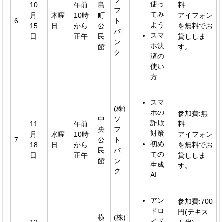
使っ
10
午前
島
料
フ
てみ
月
木曜
10時
町
アイフォン
6
ト
よう
15
日
から
公
を無料でお
バ
スマ
日
正午
民
貸ししま
ン
ホ決
館
す。
ク
済の
使い
方
スマ
(株)
ホの
参加費:無
中
ソ
詐欺
11
午前
料
央
フ
対策
月
水曜
10時
アイフォン
7
公
ト
初め
18
日
から
を無料でお
民
バ
ての
日
正午
貸ししま
館
ン
生成
す。
ク
AI
アン
参加費:700
ドロ
円(テキス
横
(株)
イド
12
ト代)