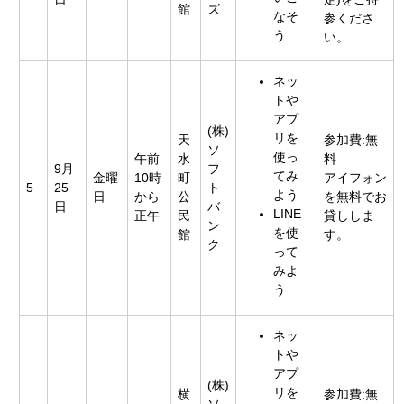
館
ズ
なそ
参くださ
う
い。
ネッ
トや
アプ
(株)
リを
天
参加費:無
ソ
使っ
午前
水
料
9月
フ
てみ
金曜
10時
町
アイフォン
5
25
ト
よう
日
から
公
を無料でお
日
バ
LINE
正午
民
貸ししま
ン
を使
館
す。
ク
って
みよ
う
ネッ
トや
アプ
(株)
リを
横
参加費:無
ソ