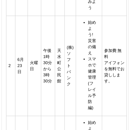
みよ
う
始め
よ
う!
災害
の備
(株)
午後
天
参加費:無
え
ソ
1時
水
料
スマ
6月
フ
火曜
30分
町
アイフォン
ホで
2
23
ト
日
から
公
を無料でお
健康
日
バ
3時
民
貸ししま
管理
ン
30分
館
す。
(フ
ク
レイ
ル予
防
編)
始め
よ