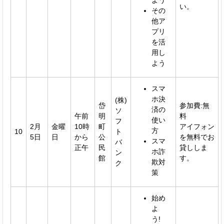
い。
その
他ア
プリ
を活
用し
よう
スマ
ホ決
(株)
岱
参加費:無
済の
ソ
午前
明
料
使い
フ
2月
金曜
10時
町
アイフォン
方
10
ト
5日
日
から
公
を無料でお
スマ
バ
正午
民
貸ししま
ホ詐
ン
館
す。
欺対
ク
策
始め
よ
う!