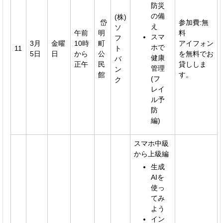
防災
の備
(株)
岱
参加費:無
え
ソ
午前
明
料
スマ
フ
3月
金曜
10時
町
アイフォン
ホで
11
ト
5日
日
から
公
を無料でお
健康
バ
正午
民
貸ししま
管理
ン
館
す。
(フ
ク
レイ
ル予
防
編)
スマホ中級
から上級編
生成
AIを
使っ
てみ
よう
イン