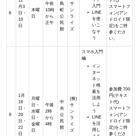
午前
島
サ
入門
月3
スマートフ
木曜
10時
町
ン
LINE
8
日・
ォン(アン
日
から
公
ラ
を使
10
ドロイド限
正午
民
イ
いこ
日
定)をご持
館
ズ
なそ
参くださ
う
い。
スマホ入門
編
イン
ター
ネッ
ト検
参加費:700
索を
1月
円(テキス
活用
月曜
(株)
18
中
ト代)
しよ
日・
午後
サ
日・
央
スマートフ
う
水曜
2時
ン
9
20
公
ォン(アン
LINE
日・
から
ラ
日・
民
ドロイド限
を活
金曜
4時
イ
22
館
定)をご持
用し
日
ズ
日
参くださ
よう