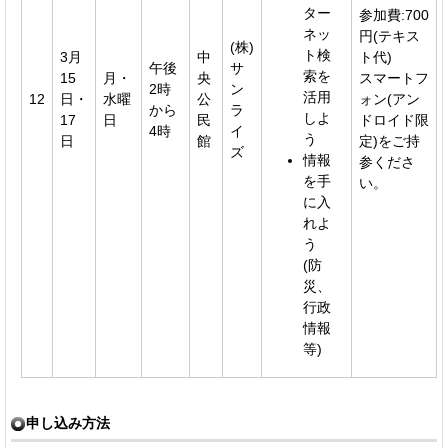
ター
参加費:700
ネッ
円(テキス
(株)
ト検
3月
中
ト代)
午後
サ
索を
15
月・
央
スマートフ
2時
ン
活用
12
日・
水曜
公
ォン(アン
から
ラ
しよ
17
日
民
ドロイド限
4時
イ
う
日
館
定)をご持
ズ
情報
参くださ
を手
い。
に入
れよ
う
(防
災、
行政
情報
等)
申し込み方法