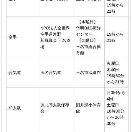
19時から
21時
【水曜日】
NPO法人全世界
岱明B&G海洋
空手道連盟
センター
19時から
空手
新極真会 玉名道
【金曜日】
21時
場
玉名市総合体
育館
火曜日、
木曜日
合気道
玉名合気道
玉名市武道館
19時30分
から21時
月3回から
4回
源九郎太鼓保存
旧月瀬小体育
土曜日
和太鼓
会
館
18時30分
から20時
30分