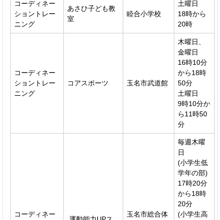
コーディネー
土曜日
あさひ子ども教
ショントレー
睦合小学校
18時から
室
ニング
20時
木曜日、
金曜日
16時10分
コーディネー
から18時
ショントレー
コアスポーツ
玉名市武道館
50分
ニング
土曜日
9時10分か
ら11時50
分
毎週木曜
日
(小学生低
学年の部)
17時20分
から18時
20分
コーディネー
玉名市総合体
(小学生高
運動能力UPス