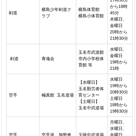
から18時
横島少年剣道ク
横島体育館
剣道
45分
ラブ
横島小体育館
木曜日、
金曜日
20時から
21時30分
水曜日、
玉名市武道館
金曜日
剣道
青魂会
市内小学校体
19時から
育館 等
21時
水曜日
【水曜日】
19時から
玉名勤労者体
20時30分
空手
極真館 玉名道場
育センター
土曜日
【土曜日】
18時から
玉名中武道場
19時30分
月曜日、
水曜日、
空手
空手道 旭勢會
玉陵中武道場
金曜日