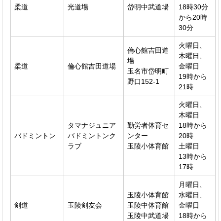
柔道
光道場
岱明中武道場
18時30分
から20時
30分
火曜日、
倫心館吉田道
木曜日、
場
柔道
倫心館吉田道場
金曜日
玉名市岱明町
19時から
野口152-1
21時
火曜日、
木曜日
タマナジュニア
勤労者体育セ
18時から
バドミントン
バドミントンク
ンター
20時
ラブ
玉陵小体育館
土曜日
13時から
17時
月曜日、
玉陵小体育館
水曜日、
剣道
玉陵剣友会
玉陵中体育館
金曜日
玉陵中武道場
18時から