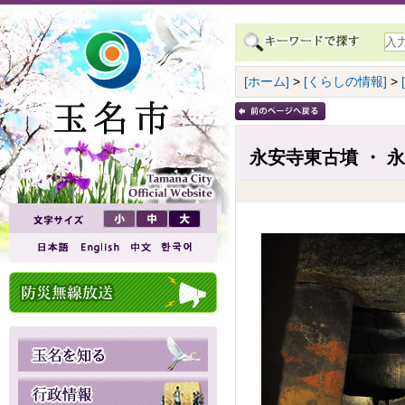
[ホーム]
>
[くらしの情報]
>
永安寺東古墳 ・ 