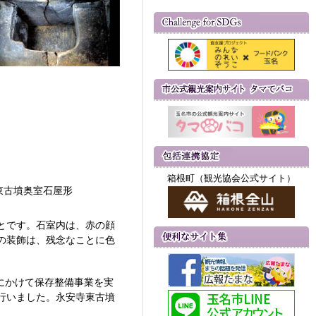
箱根町（観光協会公式サイト）
東古墳奥室石屋形
とです。石室内は、赤の顔
の装飾は、残念なことに色
にかけて保存整備事業を実
行いました。永安寺東古墳
。