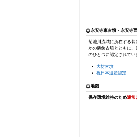
永安寺東古墳・永安寺
菊池川流域に所在する装
かの装飾古墳とともに、
のひとつに認定されてい
大坊古墳
祝日本遺産認定
地図
保存環境維持のため
通常