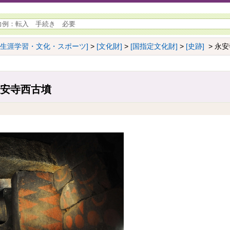
[生涯学習・文化・スポーツ]
>
[文化財]
>
[国指定文化財]
>
[史跡]
> 永安
永安寺西古墳