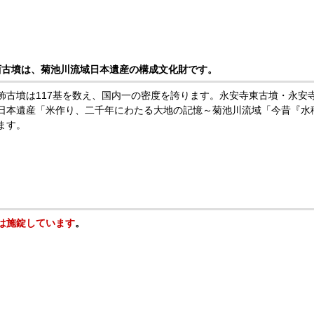
西古墳は、菊池川流域日本遺産の構成文化財です。
飾古墳は117基を数え、国内一の密度を誇ります。永安寺東古墳・永安
日本遺産「米作り、二千年にわたる大地の記憶～菊池川流域「今昔『水
ます。
は施錠しています
。