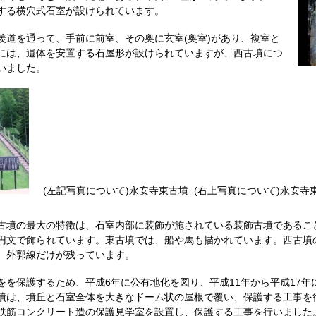
する横穴式石室が設けられています。
羨道を通って、手前に前室、その奥に玄室(奥室)があり、複室と
には、遺体を安置する石屋形が設けられていますが、西古墳につ
いました。
(左記写真について)永安寺東古墳 (右上写真について)永安寺
古墳の最大の特徴は、石室内部に装飾が施されている装飾古墳であるこ
円文で飾られています。東古墳では、船や馬も描かれています。西古墳
、外郭線だけが残っています。
をを保護するため、平成6年に公有地化を図り、平成11年から平成17年
墳は、墳丘と石室全体を大きなドーム状の屋根で覆い、保護する工事を
鉄筋コンクリート造の保護見学室を設置し、保護する工事を行いました