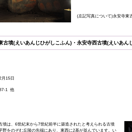
(左記写真について)永安寺東
東古墳(えいあんじひがしこふん)・永安寺西古墳(えいあん
2月15日
7-1 他
古墳は、6世紀末から7世紀前半に築造されたと考えられる古墳
平野をのぞむ丘陵の先端にあり、東西に2基が並んでいます。い