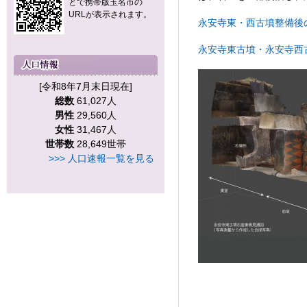
とで携帯版玉名市の
URLが表示されます。
永安寺東・西古墳整備後の温
永安寺東古墳・永安寺西古墳
[令和8年7月末日現在]
総数
61,027人
男性
29,560人
女性
31,467人
世帯数
28,649世帯
>>> 人口速報一覧を見る