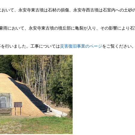
震において、永安寺東古墳は石材の損傷、永安寺西古墳は石室内への土砂
本豪雨において、永安寺東古墳の墳丘部に亀裂が入り、その影響により石
事を行いました。工事については
災害復旧事業のページ
をご覧ください