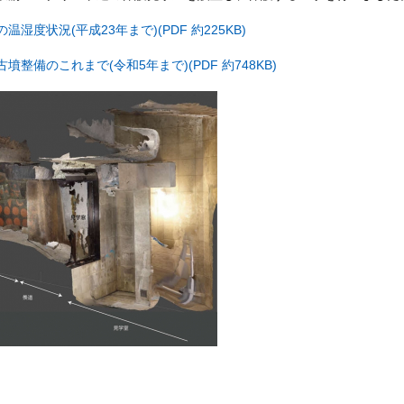
湿度状況(平成23年まで)(PDF 約225KB)
整備のこれまで(令和5年まで)(PDF 約748KB)