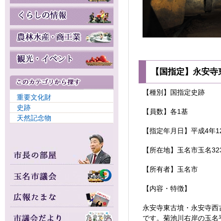
【国指定】永安寺
【種別】国指定史跡
重要文化財
史跡
【員数】各1基
天然記念物
【指定年月日】平成4年1
【所在地】玉名市玉名323
【所有者】玉名市
【内容・特徴】
永安寺東古墳・永安寺西
です。菊池川右岸の玉名