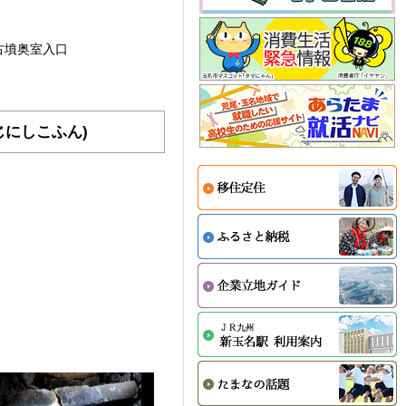
古墳奥室入口
じにしこふん)