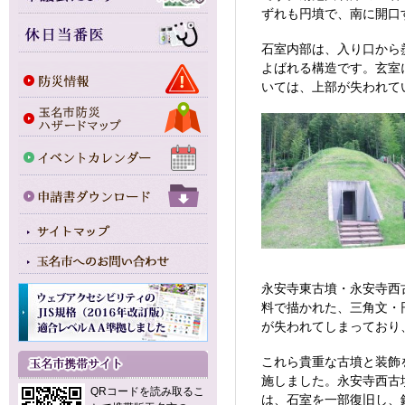
ずれも円墳で、南に開口
石室内部は、入り口から
よばれる構造です。玄室
いては、上部が失われて
永安寺東古墳・永安寺西
料で描かれた、三角文・
が失われてしまっており
これら貴重な古墳と装飾
施しました。永安寺西古
QRコードを読み取るこ
は、石室を一部復旧し、