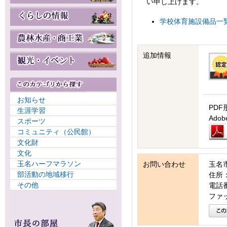
い申し上げます。
学校体育施設備品一覧(令
追加情報
お知らせ
PDF
生涯学習
Ad
スポーツ
コミュニティ（公民館）
文化財
文化
玉名ハーフマラソン
お問い合わせ
玉名
部活動の地域移行
住所：
その他
電話番号
ファッ