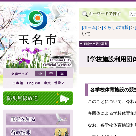
[ホーム]
>
[くらしの情報]
>
いて
【学校施設利用団
各学校体育施設の競
このことについて、令和
各団体による学校体育施
なお、各学校体育施設利