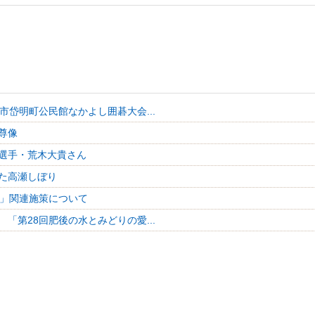
名市岱明町公民館なかよし囲碁大会...
尊像
選手・荒木大貴さん
た高瀬しぼり
年」関連施策について
 「第28回肥後の水とみどりの愛...