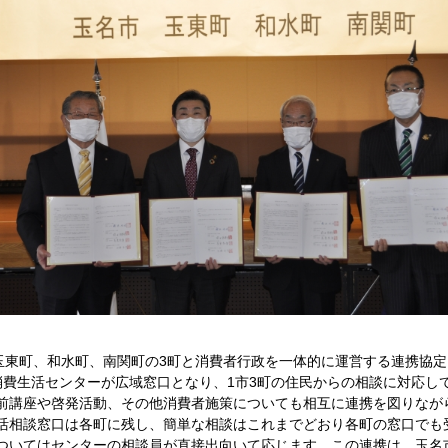
玉東町、和水町、南関町の3町と消費者行政を一体的に運営する連携協
消費生活センターが広域窓口となり、1市3町の住民からの相談に対応し
前講座や啓発活動、その他消費者施策についても相互に連携を図りなが
相談窓口は各町に残し、簡単な相談はこれまでどおり各町の窓口でも
ついてはセンターの相談員が直接出向いて応じます。この連携は、玉名