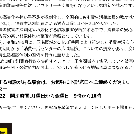
応困難事例等に対しアウトリーチ支援を行なうという県内初の試みです
高齢化や担い手不足が深刻化し、全国的にも消費生活相談員の数が減
が無く、消費生活相談員による対応は週1日から2日のみでした。
者被害の深刻化や巧妙化する詐欺被害が増加する中で、消費者の安心
も質の高い相談体制の整備が急務となっています。
、令和2年6月に、玉名圏域の1市3町共同により策定した消費生活安心
周辺町から「消費生活センターの広域連携」についての提案があり、度
費生活相談体制の整備を行うに至りました。
市3町で消費者行政を集約することで、玉名圏域内で多発している被害
解決事例への対応力が向上し、安心して暮らせる地域形成につながると
する相談がある場合は、お気軽に下記窓口へご連絡ください。
ンター
-1422 開所時間:月曜日から金曜日 9時から16時
カーをご活用ください。再配布を希望する人は、くらしサポート課また