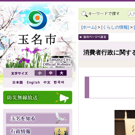
[ホーム]
>
[くらしの情報]
>
消費者行政に関す