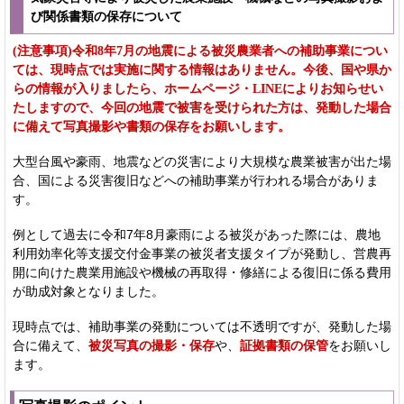
び関係書類の保存について
注意事項
補助事業につい
(
)令和8年7月の地震による被災農業者への
ては、現時点では実施に関する情報はありません。今後、国や県か
らの情報が入りましたら、ホームページ・
によりお知らせい
LINE
たしますので、今回の地震で被害を受けられた方は、発動した場合
に備えて写真撮影や書類の保存をお願いします。
大型台風や豪雨、地震などの災害により大規模な農業被害が出た場
合、国による災害復旧などへの補助事業が行われる場合がありま
す。
例として過去に令和7年8月豪雨による被災があった際には、農地
利用効率化等支援交付金事業の被災者支援タイプが発動し、営農再
開に向けた農業用施設や機械の再取得・修繕による復旧に係る費用
が助成対象となりました。
現時点では、補助事業の発動については不透明ですが、発動した場
合に備えて、
被災写真の撮影・保存
や、
証拠書類の保管
をお願いし
ます。