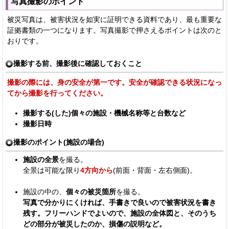
写真撮影のポイント
被災写真は、被害状況を如実に証明できる資料であり、最も重要な
証拠書類の一つになります。写真撮影で押さえるポイントは次のと
おりです。
撮影する前、撮影後に確認しておくこと
撮影の際には、身の安全が第一です。安全が確認できる状況になっ
てから撮影を行ってください。
撮影する(した)個々の施設・機械名称等と台数など
撮影日時
撮影のポイント(施設の場合)
施設の全景
を撮る。
全景は可能な限り
4方向から
(前面・背面・左右側面)。
施設の中の、
個々の被災箇所
を撮る。
写真で分かりにくければ、手書きで良いので被害状況を書き
残す。フリーハンドでよいので、施設の全体図と、そのうち
どの部分が被災したのか、損傷の説明など。